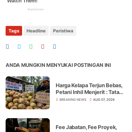
Tags
Headline
Peristiwa
ANDA MUNGKIN MENYUKAI POSTINGAN INI
Harga Kelapa Terjun Bebas,
Petani Inhil Menjerit : Tata
Niaga, Monopoli hingga
BREAKING NEWS
AUG 07, 2026
Lemahnya Regulasi Jadi
Sorotan
Fee Jabatan, Fee Proyek,