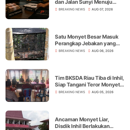
dan Jalan Sunyi Menuju
Operasi Tangkap Tangan
BREAKING NEWS
AUG 07, 2026
Satu Monyet Besar Masuk
Perangkap Jebakan yang
Dipasang di Belakang
BREAKING NEWS
AUG 06, 2026
Rumah Warga Tampomas
Tim BKSDA Riau Tiba di Inhil,
Siap Tangani Teror Monyet
Liar yang Telah Melukai 18
BREAKING NEWS
AUG 05, 2026
Warga
Ancaman Monyet Liar,
Disdik Inhil Berlakukan