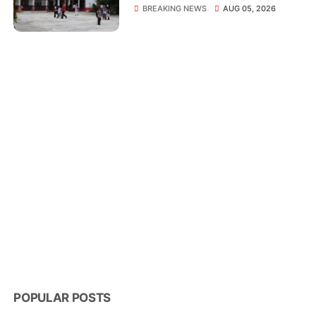
Belajar dari Rumah di
BREAKING NEWS
AUG 05, 2026
Sejumlah Sekolah
Tembilahan
POPULAR POSTS