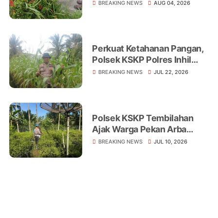
Tembilahan Terus
BREAKING NEWS
AUG 04, 2026
Bertambah
Perkuat Ketahanan Pangan,
Polsek KSKP Polres Inhil
Turun Langsung Dampingi
BREAKING NEWS
JUL 22, 2026
Petani Jagung Pekan Arba
Polsek KSKP Tembilahan
Ajak Warga Pekan Arba
Tanam Cabai Dukung
BREAKING NEWS
JUL 10, 2026
Ketahanan Pangan