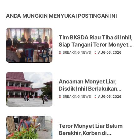
ANDA MUNGKIN MENYUKAI POSTINGAN INI
Tim BKSDA Riau Tiba di Inhil,
Siap Tangani Teror Monyet
Liar yang Telah Melukai 18
BREAKING NEWS
AUG 05, 2026
Warga
Ancaman Monyet Liar,
Disdik Inhil Berlakukan
Belajar dari Rumah di
BREAKING NEWS
AUG 05, 2026
Sejumlah Sekolah
Tembilahan
Teror Monyet Liar Belum
Berakhir, Korban di