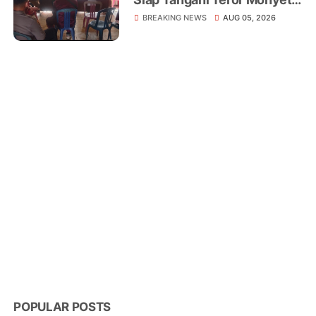
Liar yang Telah Melukai 18
BREAKING NEWS
AUG 05, 2026
Warga
POPULAR POSTS