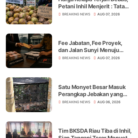
Petani Inhil Menjerit : Tata
Niaga, Monopoli hingga
BREAKING NEWS
AUG 07, 2026
Lemahnya Regulasi Jadi
Sorotan
Fee Jabatan, Fee Proyek,
dan Jalan Sunyi Menuju
Operasi Tangkap Tangan
BREAKING NEWS
AUG 07, 2026
Satu Monyet Besar Masuk
Perangkap Jebakan yang
Dipasang di Belakang
BREAKING NEWS
AUG 06, 2026
Rumah Warga Tampomas
Tim BKSDA Riau Tiba di Inhil,
Siap Tangani Teror Monyet