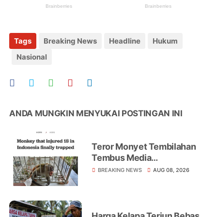
Tags
Breaking News
Headline
Hukum
Nasional
ANDA MUNGKIN MENYUKAI POSTINGAN INI
Teror Monyet Tembilahan
Tembus Media
Internasional, AFP Soroti 18
BREAKING NEWS
AUG 08, 2026
Warga Jadi Korban
Harga Kelapa Terjun Bebas,