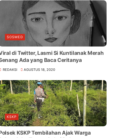
SOSMED
Viral di Twitter, Lasmi Si Kuntilanak Merah
Senang Ada yang Baca Ceritanya
REDAKSI
AGUSTUS 18, 2020
KSKP
Polsek KSKP Tembilahan Ajak Warga