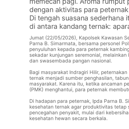
memecah pagi. Aroma rumput 
dengan aktivitas para peterna
Di tengah suasana sederhana it
di antara kandang ternak: apara
Jumat (22/05/2026), Kapolsek Kawasan S
Parna B. Simarmata, bersama personel Po
penyuluhan kepada para peternak kambing.
sekadar kunjungan seremonial, melainkan
dan swasembada pangan nasional.
Bagi masyarakat Indragiri Hilir, peterna
ternak menjadi sumber penghasilan, tabu
masyarakat. Karena itu, ketika ancaman pe
(PMK) menghantui, para peternak membut
Di hadapan para peternak, Ipda Parna B.
kesehatan ternak agar produktivitas tetap
pencegahan penyakit, mulai dari kebersih
kesehatan hewan secara berkala.