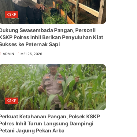
KSKP
Dukung Swasembada Pangan, Personil
KSKP Polres Inhil Berikan Penyuluhan Kiat
Sukses ke Peternak Sapi
ADMIN
MEI 25, 2026
KSKP
Perkuat Ketahanan Pangan, Polsek KSKP
Polres Inhil Turun Langsung Dampingi
Petani Jagung Pekan Arba