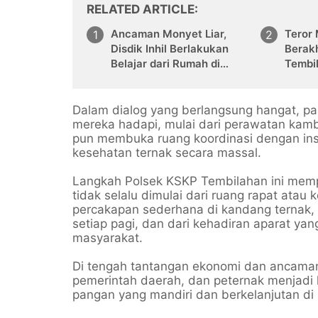
RELATED ARTICLE
Ancaman Monyet Liar,
Teror
Disdik Inhil Berlakukan
Berakh
Belajar dari Rumah di
Tembi
Sejumlah Sekolah
Berta
Tembilahan
Dalam dialog yang berlangsung hangat, p
mereka hadapi, mulai dari perawatan kam
pun membuka ruang koordinasi dengan inst
kesehatan ternak secara massal.
Langkah Polsek KSKP Tembilahan ini mem
tidak selalu dimulai dari ruang rapat atau 
percakapan sederhana di kandang ternak,
setiap pagi, dan dari kehadiran aparat y
masyarakat.
Di tengah tantangan ekonomi dan ancaman p
pemerintah daerah, dan peternak menjad
pangan yang mandiri dan berkelanjutan di K