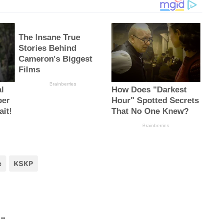
e
KSKP