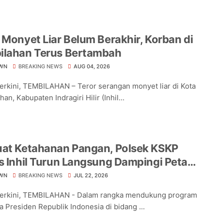
 Monyet Liar Belum Berakhir, Korban di
ilahan Terus Bertambah
WN
BREAKING NEWS
AUG 04, 2026
Terkini, TEMBILAHAN – Teror serangan monyet liar di Kota
an, Kabupaten Indragiri Hilir (Inhil...
uat Ketahanan Pangan, Polsek KSKP
s Inhil Turun Langsung Dampingi Petani
ng Pekan Arba
WN
BREAKING NEWS
JUL 22, 2026
Terkini, TEMBILAHAN - Dalam rangka mendukung program
a Presiden Republik Indonesia di bidang ...