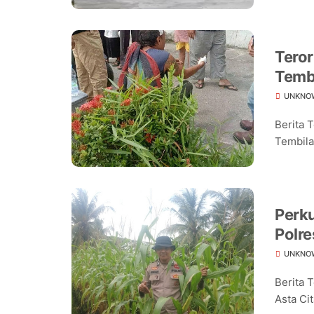
Teror
Temb
UNKNO
Berita 
Tembilah
Perk
Polre
Jagu
UNKNO
Berita 
Asta Cit