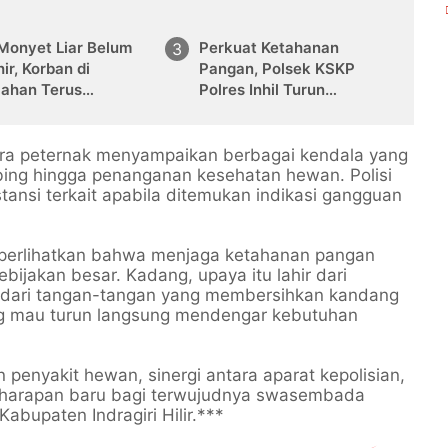
 Monyet Liar Belum
Perkuat Ketahanan
ir, Korban di
Pangan, Polsek KSKP
lahan Terus
Polres Inhil Turun
mbah
Langsung Dampingi Petani
Jagung Pekan Arba
ara peternak menyampaikan berbagai kendala yang
bing hingga penanganan kesehatan hewan. Polisi
ansi terkait apabila ditemukan indikasi gangguan
perlihatkan bahwa menjaga ketahanan pangan
kebijakan besar. Kadang, upaya itu lahir dari
 dari tangan-tangan yang membersihkan kandang
ang mau turun langsung mendengar kebutuhan
enyakit hewan, sinergi antara aparat kepolisian,
i harapan baru bagi terwujudnya swasembada
abupaten Indragiri Hilir.***