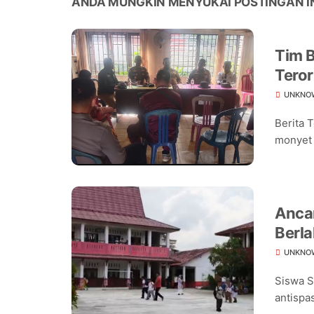
ANDA MUNGKIN MENYUKAI POSTINGAN I
Tim B
Teror
Warg
UNKNO
Berita 
monyet 
Ancam
Berla
Seko
UNKNO
Siswa S
antispas