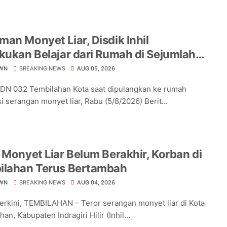
an Monyet Liar, Disdik Inhil
kukan Belajar dari Rumah di Sejumlah
lah Tembilahan
WN
BREAKING NEWS
AUG 05, 2026
DN 032 Tembilahan Kota saat dipulangkan ke rumah
i serangan monyet liar, Rabu (5/8/2026) Berit...
 Monyet Liar Belum Berakhir, Korban di
ilahan Terus Bertambah
WN
BREAKING NEWS
AUG 04, 2026
Terkini, TEMBILAHAN – Teror serangan monyet liar di Kota
an, Kabupaten Indragiri Hilir (Inhil...