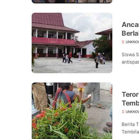
Ancam
Berla
Seko
UNKNO
Siswa S
antispas
Teror
Temb
UNKNO
Berita 
Tembilah