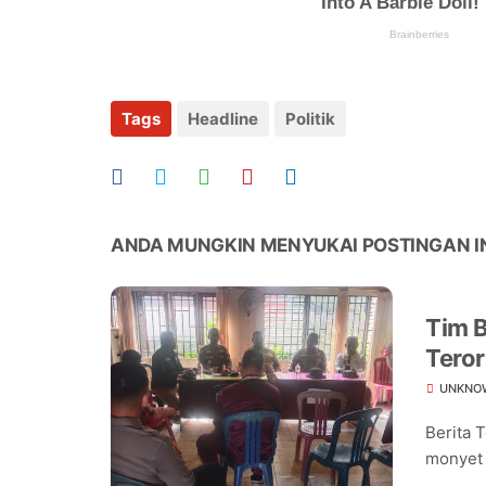
Tags
Headline
Politik
ANDA MUNGKIN MENYUKAI POSTINGAN I
Tim B
Teror
Warg
UNKNO
Berita 
monyet 