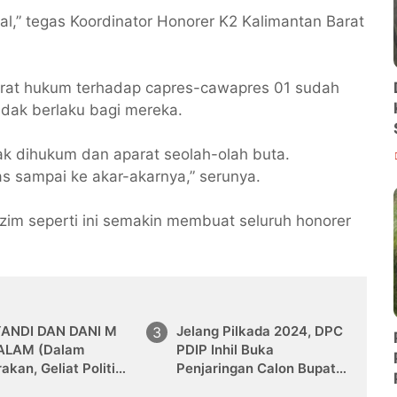
al,” tegas Koordinator Honorer K2 Kalimantan Barat
rat hukum terhadap capres-cawapres 01 sudah
idak berlaku bagi mereka.
k dihukum dan aparat seolah-olah buta.
 sampai ke akar-akarnya,” serunya.
rezim seperti ini semakin membuat seluruh honorer
ANDI DAN DANI M
Jelang Pilkada 2024, DPC
ALAM (Dalam
PDIP Inhil Buka
akan, Geliat Politik
Penjaringan Calon Bupati
rir)
dan Wabup