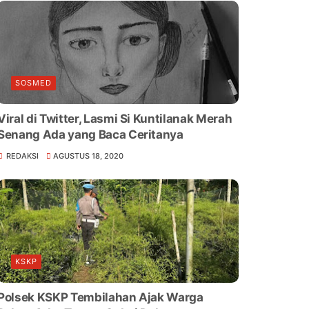
SOSMED
Viral di Twitter, Lasmi Si Kuntilanak Merah
Senang Ada yang Baca Ceritanya
REDAKSI
AGUSTUS 18, 2020
KSKP
Polsek KSKP Tembilahan Ajak Warga