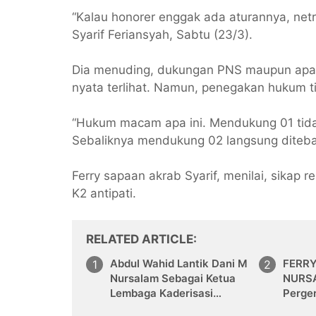
“Kalau honorer enggak ada aturannya, netr
Syarif Feriansyah, Sabtu (23/3).
Dia menuding, dukungan PNS maupun apa
nyata terlihat. Namun, penegakan hukum t
“Hukum macam apa ini. Mendukung 01 tida
Sebaliknya mendukung 02 langsung ditebas
Ferry sapaan akrab Syarif, menilai, sikap 
K2 antipati.
RELATED ARTICLE
Abdul Wahid Lantik Dani M
FERRY
Nursalam Sebagai Ketua
NURS
Lembaga Kaderisasi
Perger
Provinsi DPW PKB Riau
dan Ka