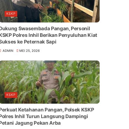
KSKP
Dukung Swasembada Pangan, Personil
KSKP Polres Inhil Berikan Penyuluhan Kiat
Sukses ke Peternak Sapi
ADMIN
MEI 25, 2026
KSKP
Perkuat Ketahanan Pangan, Polsek KSKP
Polres Inhil Turun Langsung Dampingi
Petani Jagung Pekan Arba