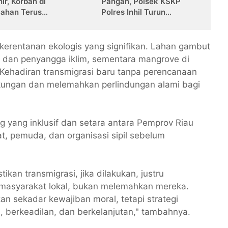
ir, Korban di
Pangan, Polsek KSKP
lahan Terus
Polres Inhil Turun
mbah
Langsung Dampingi Petani
Jagung Pekan Arba
i kerentanan ekologis yang signifikan. Lahan gambut
r dan penyangga iklim, sementara mangrove di
i. Kehadiran transmigrasi baru tanpa perencanaan
kungan dan melemahkan perlindungan alami bagi
g yang inklusif dan setara antara Pemprov Riau
, pemuda, dan organisasi sipil sebelum
ikan transmigrasi, jika dilakukan, justru
masyarakat lokal, bukan melemahkan mereka.
 sekadar kewajiban moral, tetapi strategi
 berkeadilan, dan berkelanjutan," tambahnya.