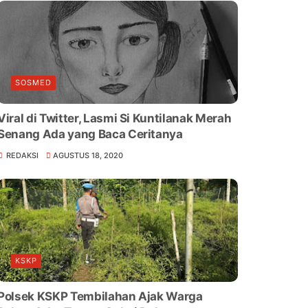
SOSMED
Viral di Twitter, Lasmi Si Kuntilanak Merah
Senang Ada yang Baca Ceritanya
REDAKSI
AGUSTUS 18, 2020
KSKP
Polsek KSKP Tembilahan Ajak Warga