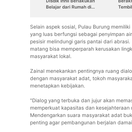
Disdik Inhil Berlakukan
Berakh
Belajar dari Rumah di
Tembi
Sejumlah Sekolah
Berta
Tembilahan
Selain aspek sosial, Pulau Burung memilik
yang luas berfungsi sebagai penyimpan ai
pesisir melindungi garis pantai dari abras
matang bisa memperparah kerusakan ling
masyarakat lokal.
Zainal menekankan pentingnya ruang dialo
dengan masyarakat adat, tokoh masyarakat
menetapkan kebijakan.
"Dialog yang terbuka dan jujur akan memast
memperkuat kapasitas dan kesejahteraan 
Mendengarkan suara masyarakat adat bukan
penting agar pembangunan berjalan damai,