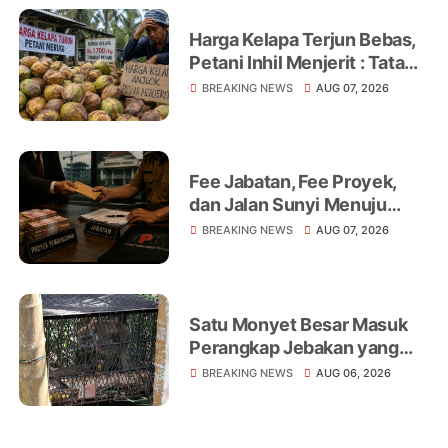
Harga Kelapa Terjun Bebas,
Petani Inhil Menjerit : Tata
Niaga, Monopoli hingga
BREAKING NEWS
AUG 07, 2026
Lemahnya Regulasi Jadi
Sorotan
Fee Jabatan, Fee Proyek,
dan Jalan Sunyi Menuju
Operasi Tangkap Tangan
BREAKING NEWS
AUG 07, 2026
Satu Monyet Besar Masuk
Perangkap Jebakan yang
Dipasang di Belakang
BREAKING NEWS
AUG 06, 2026
Rumah Warga Tampomas