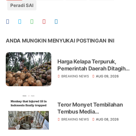
Peradi SAI
ANDA MUNGKIN MENYUKAI POSTINGAN INI
Harga Kelapa Terpuruk,
Pemerintah Daerah Ditagih
Realisasikan Program
BREAKING NEWS
AUG 09, 2026
Peningkatan Ekonomi Petani
Teror Monyet Tembilahan
Tembus Media
Internasional, AFP Soroti 18
BREAKING NEWS
AUG 08, 2026
Warga Jadi Korban