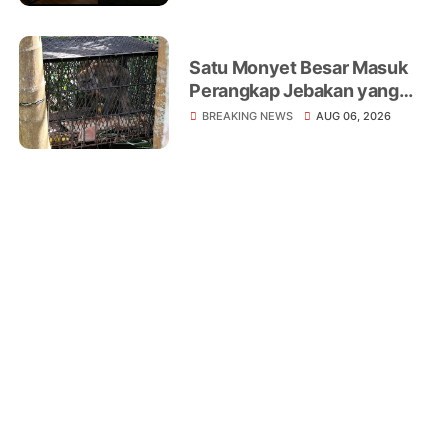
Satu Monyet Besar Masuk
Perangkap Jebakan yang
Dipasang di Belakang
BREAKING NEWS
AUG 06, 2026
Rumah Warga Tampomas