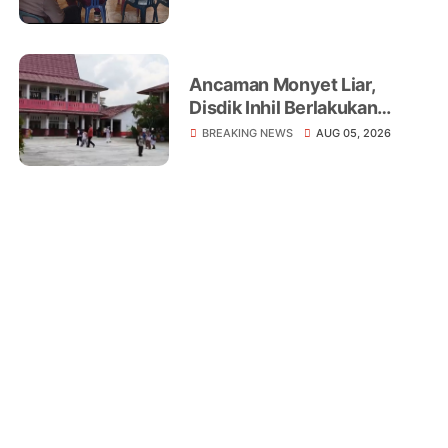
Warga
Ancaman Monyet Liar,
Disdik Inhil Berlakukan
Belajar dari Rumah di
BREAKING NEWS
AUG 05, 2026
Sejumlah Sekolah
Tembilahan