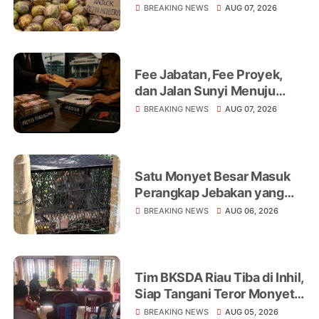
Niaga, Monopoli hingga
BREAKING NEWS
AUG 07, 2026
Lemahnya Regulasi Jadi
Sorotan
Fee Jabatan, Fee Proyek,
dan Jalan Sunyi Menuju
Operasi Tangkap Tangan
BREAKING NEWS
AUG 07, 2026
Satu Monyet Besar Masuk
Perangkap Jebakan yang
Dipasang di Belakang
BREAKING NEWS
AUG 06, 2026
Rumah Warga Tampomas
Tim BKSDA Riau Tiba di Inhil,
Siap Tangani Teror Monyet
Liar yang Telah Melukai 18
BREAKING NEWS
AUG 05, 2026