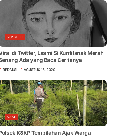
SOSMED
Viral di Twitter, Lasmi Si Kuntilanak Merah
Senang Ada yang Baca Ceritanya
REDAKSI
AGUSTUS 18, 2020
KSKP
Polsek KSKP Tembilahan Ajak Warga