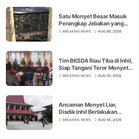
Satu Monyet Besar Masuk
Perangkap Jebakan yang
Dipasang di Belakang
BREAKING NEWS
AUG 06, 2026
Rumah Warga Tampomas
Tim BKSDA Riau Tiba di Inhil,
Siap Tangani Teror Monyet
Liar yang Telah Melukai 18
BREAKING NEWS
AUG 05, 2026
Warga
Ancaman Monyet Liar,
Disdik Inhil Berlakukan
Belajar dari Rumah di
BREAKING NEWS
AUG 05, 2026
Sejumlah Sekolah
Tembilahan