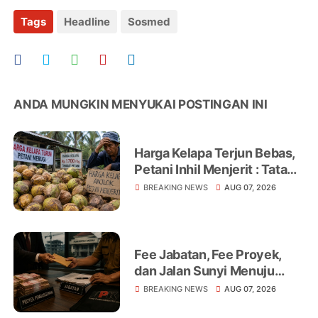
Tags
Headline
Sosmed
ANDA MUNGKIN MENYUKAI POSTINGAN INI
Harga Kelapa Terjun Bebas,
Petani Inhil Menjerit : Tata
Niaga, Monopoli hingga
BREAKING NEWS
AUG 07, 2026
Lemahnya Regulasi Jadi
Sorotan
Fee Jabatan, Fee Proyek,
dan Jalan Sunyi Menuju
Operasi Tangkap Tangan
BREAKING NEWS
AUG 07, 2026