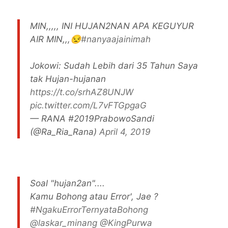
MIN,,,,, INI HUJAN2NAN APA KEGUYUR
AIR MIN,,,😒
#nanyaajainimah
Jokowi: Sudah Lebih dari 35 Tahun Saya
tak Hujan-hujanan
https://t.co/srhAZ8UNJW
pic.twitter.com/L7vFTGpgaG
— RANA #2019PrabowoSandi
(@Ra_Ria_Rana)
April 4, 2019
Soal "hujan2an"....
Kamu Bohong atau Error', Jae ?
#NgakuErrorTernyataBohong
@laskar_minang
@KingPurwa