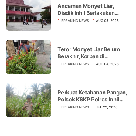
Ancaman Monyet Liar,
Disdik Inhil Berlakukan
Belajar dari Rumah di
BREAKING NEWS
AUG 05, 2026
Sejumlah Sekolah
Tembilahan
Teror Monyet Liar Belum
Berakhir, Korban di
Tembilahan Terus
BREAKING NEWS
AUG 04, 2026
Bertambah
Perkuat Ketahanan Pangan,
Polsek KSKP Polres Inhil
Turun Langsung Dampingi
BREAKING NEWS
JUL 22, 2026
Petani Jagung Pekan Arba