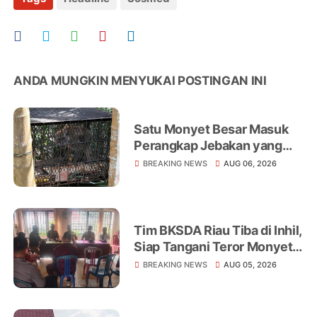
ANDA MUNGKIN MENYUKAI POSTINGAN INI
Satu Monyet Besar Masuk
Perangkap Jebakan yang
Dipasang di Belakang
BREAKING NEWS
AUG 06, 2026
Rumah Warga Tampomas
Tim BKSDA Riau Tiba di Inhil,
Siap Tangani Teror Monyet
Liar yang Telah Melukai 18
BREAKING NEWS
AUG 05, 2026
Warga