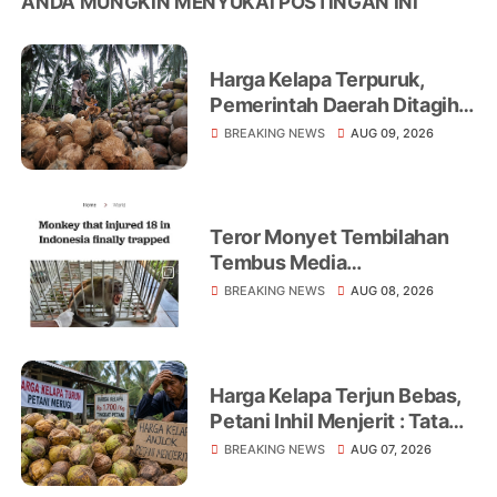
ANDA MUNGKIN MENYUKAI POSTINGAN INI
Harga Kelapa Terpuruk,
Pemerintah Daerah Ditagih
Realisasikan Program
BREAKING NEWS
AUG 09, 2026
Peningkatan Ekonomi Petani
Teror Monyet Tembilahan
Tembus Media
Internasional, AFP Soroti 18
BREAKING NEWS
AUG 08, 2026
Warga Jadi Korban
Harga Kelapa Terjun Bebas,
Petani Inhil Menjerit : Tata
Niaga, Monopoli hingga
BREAKING NEWS
AUG 07, 2026
Lemahnya Regulasi Jadi