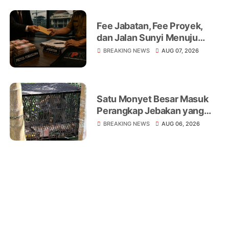
Sorotan
Fee Jabatan, Fee Proyek,
dan Jalan Sunyi Menuju
Operasi Tangkap Tangan
BREAKING NEWS
AUG 07, 2026
Satu Monyet Besar Masuk
Perangkap Jebakan yang
Dipasang di Belakang
BREAKING NEWS
AUG 06, 2026
Rumah Warga Tampomas