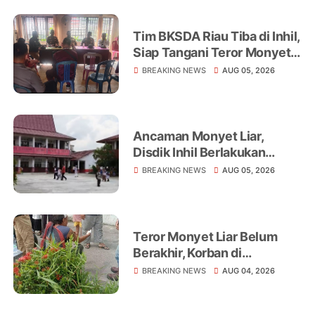
Tim BKSDA Riau Tiba di Inhil,
Siap Tangani Teror Monyet
Liar yang Telah Melukai 18
BREAKING NEWS
AUG 05, 2026
Warga
Ancaman Monyet Liar,
Disdik Inhil Berlakukan
Belajar dari Rumah di
BREAKING NEWS
AUG 05, 2026
Sejumlah Sekolah
Tembilahan
Teror Monyet Liar Belum
Berakhir, Korban di
Tembilahan Terus
BREAKING NEWS
AUG 04, 2026
Bertambah