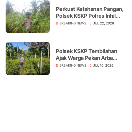
Perkuat Ketahanan Pangan,
Polsek KSKP Polres Inhil
Turun Langsung Dampingi
BREAKING NEWS
JUL 22, 2026
Petani Jagung Pekan Arba
Polsek KSKP Tembilahan
Ajak Warga Pekan Arba
Tanam Cabai Dukung
BREAKING NEWS
JUL 10, 2026
Ketahanan Pangan