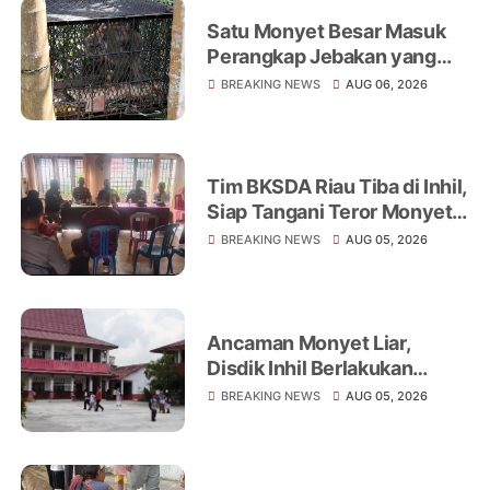
Satu Monyet Besar Masuk
Perangkap Jebakan yang
Dipasang di Belakang
BREAKING NEWS
AUG 06, 2026
Rumah Warga Tampomas
Tim BKSDA Riau Tiba di Inhil,
Siap Tangani Teror Monyet
Liar yang Telah Melukai 18
BREAKING NEWS
AUG 05, 2026
Warga
Ancaman Monyet Liar,
Disdik Inhil Berlakukan
Belajar dari Rumah di
BREAKING NEWS
AUG 05, 2026
Sejumlah Sekolah
Tembilahan