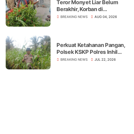
Teror Monyet Liar Belum
Berakhir, Korban di
Tembilahan Terus
BREAKING NEWS
AUG 04, 2026
Bertambah
Perkuat Ketahanan Pangan,
Polsek KSKP Polres Inhil
Turun Langsung Dampingi
BREAKING NEWS
JUL 22, 2026
Petani Jagung Pekan Arba