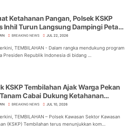
uat Ketahanan Pangan, Polsek KSKP
s Inhil Turun Langsung Dampingi Petani
ng Pekan Arba
WN
BREAKING NEWS
JUL 22, 2026
Terkini, TEMBILAHAN - Dalam rangka mendukung program
a Presiden Republik Indonesia di bidang ...
ek KSKP Tembilahan Ajak Warga Pekan
 Tanam Cabai Dukung Ketahanan
an
WN
BREAKING NEWS
JUL 10, 2026
Terkini, TEMBILAHAN – Polsek Kawasan Sektor Kawasan
an (KSKP) Tembilahan terus menunjukkan kom...