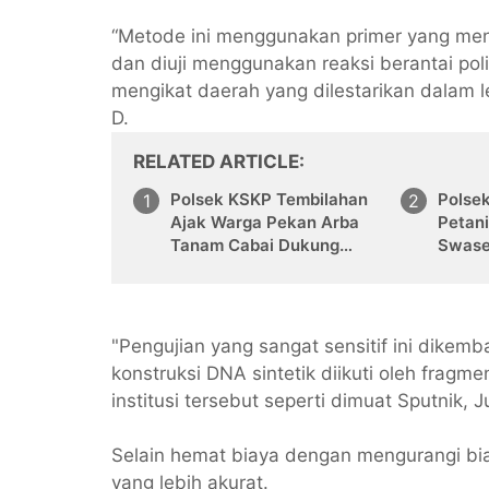
“Metode ini menggunakan primer yang men
dan diuji menggunakan reaksi berantai pol
mengikat daerah yang dilestarikan dalam l
D.
RELATED ARTICLE
Polsek KSKP Tembilahan
Polse
Ajak Warga Pekan Arba
Petan
Tanam Cabai Dukung
Swase
Ketahanan Pangan
"Pengujian yang sangat sensitif ini dike
konstruksi DNA sintetik diikuti oleh fragme
institusi tersebut seperti dimuat Sputnik, 
Selain hemat biaya dengan mengurangi bia
yang lebih akurat.