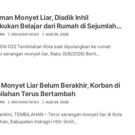
an Monyet Liar, Disdik Inhil
kukan Belajar dari Rumah di Sejumlah
lah Tembilahan
WN
BREAKING NEWS
AUG 05, 2026
DN 032 Tembilahan Kota saat dipulangkan ke rumah
i serangan monyet liar, Rabu (5/8/2026) Berit...
 Monyet Liar Belum Berakhir, Korban di
ilahan Terus Bertambah
WN
BREAKING NEWS
AUG 04, 2026
Terkini, TEMBILAHAN – Teror serangan monyet liar di Kota
an, Kabupaten Indragiri Hilir (Inhil...