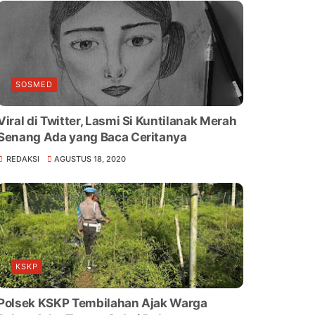
SOSMED
Viral di Twitter, Lasmi Si Kuntilanak Merah
Senang Ada yang Baca Ceritanya
REDAKSI
AGUSTUS 18, 2020
KSKP
Polsek KSKP Tembilahan Ajak Warga