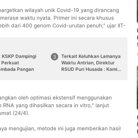
argetkan wilayah unik Covid-19 yang dirancang
imerase waktu nyata. Primer ini secara khusus
ebih dari 400 genom Covid-urutan penuh," ujar IIT-
k KSKP Dampingi
Terkait Keluhkan Lamanya
i Perkuat
Waktu Antrian, Direktur
mbada Pangan
RSUD Puri Husada : Kami
Akan Tegur Dokter
Lambat Datang Saat Jam
Pelayanan
mbangkan oleh optimasi ekstensif menggunakan
n RNA yang dihasilkan secara in vitro," lanjut
Jumat (24/4).
ya mengujian, metode ini juga memberikan hasil