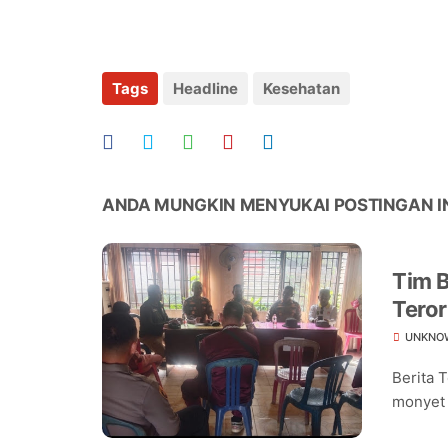
Tags
Headline
Kesehatan
ANDA MUNGKIN MENYUKAI POSTINGAN I
Tim B
Teror
Warg
UNKNO
Berita 
monyet 