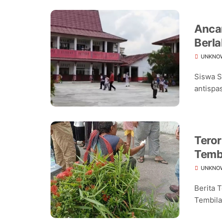
Ancam
Berla
Seko
UNKNO
Siswa S
antispas
Teror
Temb
UNKNO
Berita 
Tembilah