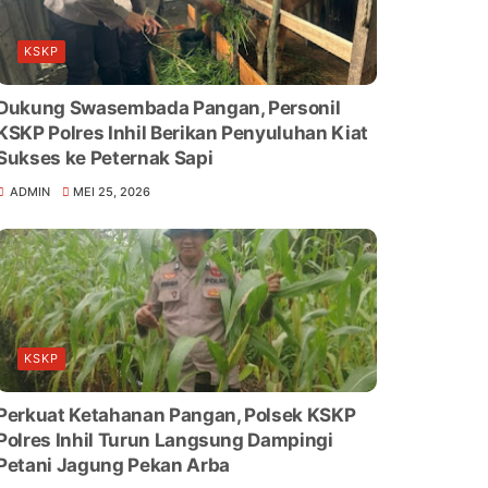
KSKP
Dukung Swasembada Pangan, Personil
KSKP Polres Inhil Berikan Penyuluhan Kiat
Sukses ke Peternak Sapi
ADMIN
MEI 25, 2026
KSKP
Perkuat Ketahanan Pangan, Polsek KSKP
Polres Inhil Turun Langsung Dampingi
Petani Jagung Pekan Arba