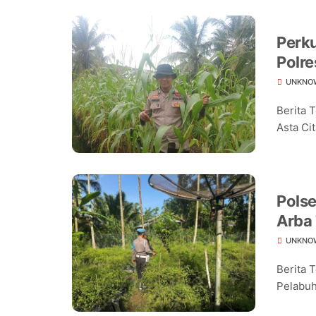
Perk
Polre
Jagu
UNKNO
Berita 
Asta Cit
Pols
Arba
Pang
UNKNO
Berita 
Pelabuh