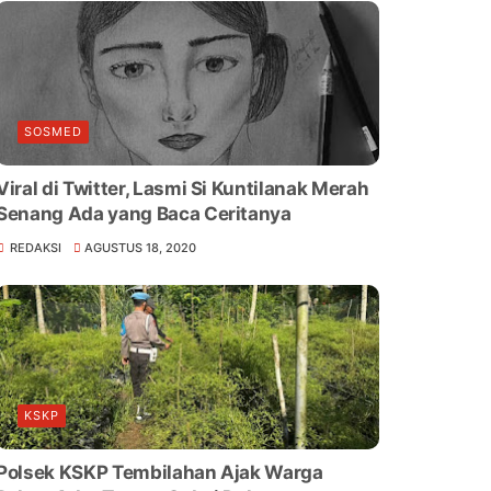
SOSMED
Viral di Twitter, Lasmi Si Kuntilanak Merah
Senang Ada yang Baca Ceritanya
REDAKSI
AGUSTUS 18, 2020
KSKP
Polsek KSKP Tembilahan Ajak Warga