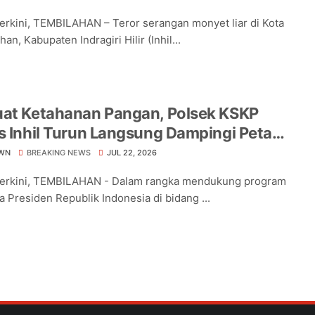
Terkini, TEMBILAHAN – Teror serangan monyet liar di Kota
an, Kabupaten Indragiri Hilir (Inhil...
uat Ketahanan Pangan, Polsek KSKP
s Inhil Turun Langsung Dampingi Petani
ng Pekan Arba
WN
BREAKING NEWS
JUL 22, 2026
Terkini, TEMBILAHAN - Dalam rangka mendukung program
a Presiden Republik Indonesia di bidang ...