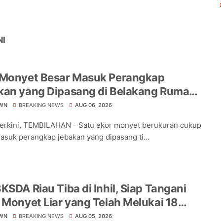
NI
 Monyet Besar Masuk Perangkap
kan yang Dipasang di Belakang Rumah
a Tampomas
WN
BREAKING NEWS
AUG 06, 2026
Terkini, TEMBILAHAN - Satu ekor monyet berukuran cukup
asuk perangkap jebakan yang dipasang ti...
KSDA Riau Tiba di Inhil, Siap Tangani
 Monyet Liar yang Telah Melukai 18
a
WN
BREAKING NEWS
AUG 05, 2026