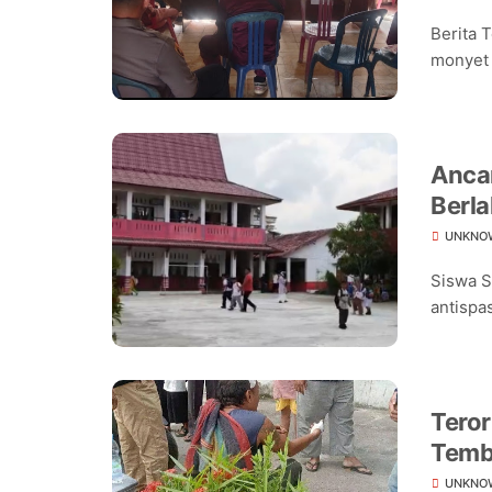
Berita 
monyet 
Ancam
Berla
Seko
UNKNO
Siswa S
antispas
Teror
Temb
UNKNO