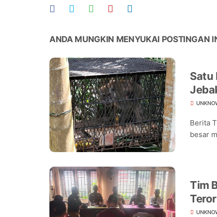
ANDA MUNGKIN MENYUKAI POSTINGAN I
Satu
Jeba
Warg
UNKNO
Berita 
besar m
Tim B
Teror
Warg
UNKNO