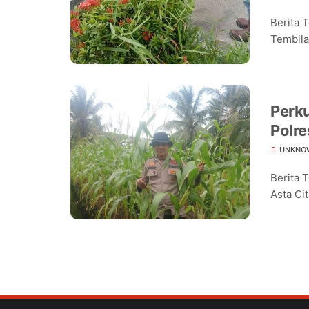
Berita 
Tembilah
Perk
Polre
Jagu
UNKNO
Berita 
Asta Cit