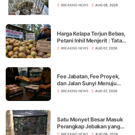
Internasional, AFP Soroti 18
BREAKING NEWS
AUG 08, 2026
Warga Jadi Korban
Harga Kelapa Terjun Bebas,
Petani Inhil Menjerit : Tata
Niaga, Monopoli hingga
BREAKING NEWS
AUG 07, 2026
Lemahnya Regulasi Jadi
Sorotan
Fee Jabatan, Fee Proyek,
dan Jalan Sunyi Menuju
Operasi Tangkap Tangan
BREAKING NEWS
AUG 07, 2026
Satu Monyet Besar Masuk
Perangkap Jebakan yang
Dipasang di Belakang
BREAKING NEWS
AUG 06, 2026