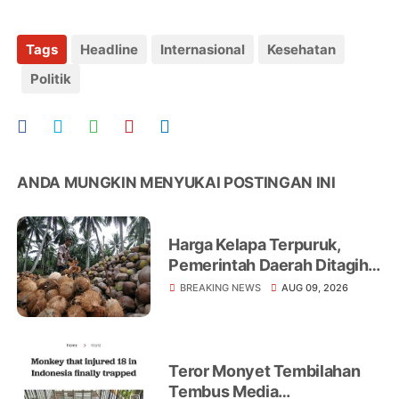
Tags
Headline
Internasional
Kesehatan
Politik
ANDA MUNGKIN MENYUKAI POSTINGAN INI
Harga Kelapa Terpuruk,
Pemerintah Daerah Ditagih
Realisasikan Program
BREAKING NEWS
AUG 09, 2026
Peningkatan Ekonomi Petani
Teror Monyet Tembilahan
Tembus Media