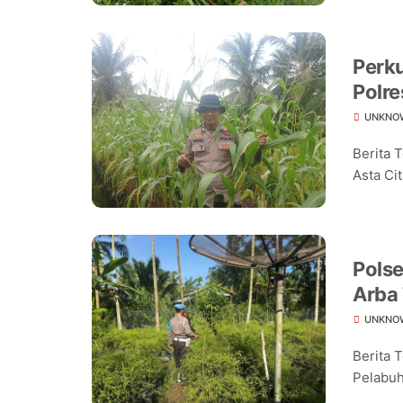
Perk
Polre
Jagu
UNKNO
Berita 
Asta Cit
Pols
Arba
Pang
UNKNO
Berita 
Pelabuh