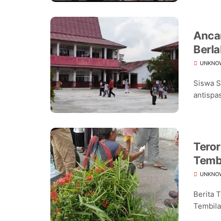
Ancam
Berla
Seko
UNKNO
Siswa S
antispas
Teror
Temb
UNKNO
Berita 
Tembilah