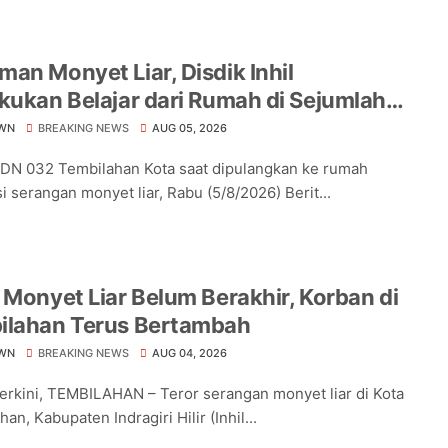
an Monyet Liar, Disdik Inhil
kukan Belajar dari Rumah di Sejumlah
lah Tembilahan
WN
BREAKING NEWS
AUG 05, 2026
DN 032 Tembilahan Kota saat dipulangkan ke rumah
i serangan monyet liar, Rabu (5/8/2026) Berit...
 Monyet Liar Belum Berakhir, Korban di
ilahan Terus Bertambah
WN
BREAKING NEWS
AUG 04, 2026
Terkini, TEMBILAHAN – Teror serangan monyet liar di Kota
an, Kabupaten Indragiri Hilir (Inhil...