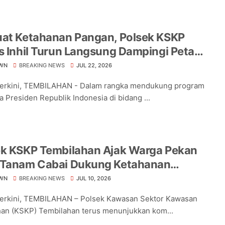
uat Ketahanan Pangan, Polsek KSKP
s Inhil Turun Langsung Dampingi Petani
ng Pekan Arba
WN
BREAKING NEWS
JUL 22, 2026
Terkini, TEMBILAHAN - Dalam rangka mendukung program
a Presiden Republik Indonesia di bidang ...
ek KSKP Tembilahan Ajak Warga Pekan
 Tanam Cabai Dukung Ketahanan
an
WN
BREAKING NEWS
JUL 10, 2026
Terkini, TEMBILAHAN – Polsek Kawasan Sektor Kawasan
an (KSKP) Tembilahan terus menunjukkan kom...