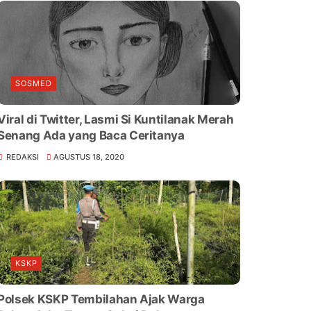
SOSMED
Viral di Twitter, Lasmi Si Kuntilanak Merah
Senang Ada yang Baca Ceritanya
REDAKSI
AGUSTUS 18, 2020
KSKP
Polsek KSKP Tembilahan Ajak Warga