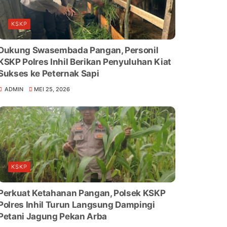
KSKP
Dukung Swasembada Pangan, Personil
KSKP Polres Inhil Berikan Penyuluhan Kiat
Sukses ke Peternak Sapi
ADMIN
MEI 25, 2026
KSKP
Perkuat Ketahanan Pangan, Polsek KSKP
Polres Inhil Turun Langsung Dampingi
Petani Jagung Pekan Arba