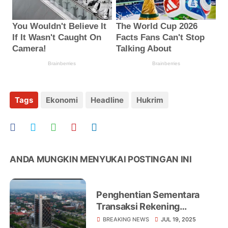
Tags
Ekonomi
Headline
Hukrim
ANDA MUNGKIN MENYUKAI POSTINGAN INI
Penghentian Sementara
Transaksi Rekening
Dormant Diperpanjang, BRK
BREAKING NEWS
JUL 19, 2025