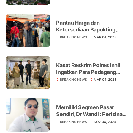
Syariah Imbau Nasabah
Segera Lakukan Aktivasi
Pantau Harga dan
Ketersediaan Bapokting,
Polres Inhil Bersama Tim
BREAKING NEWS
MAR 04, 2025
Gabungan Cek ke Pasar-
Pasar Tradisonal
Kasat Reskrim Polres Inhil
Ingatkan Para Pedagang
Bahan Pokok Penting Tidak
BREAKING NEWS
MAR 04, 2025
Menaikkan Harga Saat
Momen Ramadan 1446 H
Memiliki Segmen Pasar
Sendiri, Dr Wandi : Perizinan
Retail Modern Merupakan
BREAKING NEWS
NOV 08, 2024
Kewenangan Pemerintah