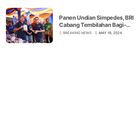
Pusat
Panen Undian Simpedes, BRI
Cabang Tembilahan Bagi-
bagi Hadiah Senilai Ratusan
BREAKING NEWS
MAY 19, 2024
Juta