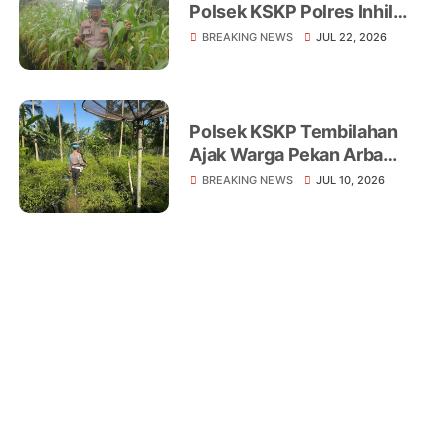
Polsek KSKP Polres Inhil
Turun Langsung Dampingi
BREAKING NEWS
JUL 22, 2026
Petani Jagung Pekan Arba
Polsek KSKP Tembilahan
Ajak Warga Pekan Arba
Tanam Cabai Dukung
BREAKING NEWS
JUL 10, 2026
Ketahanan Pangan