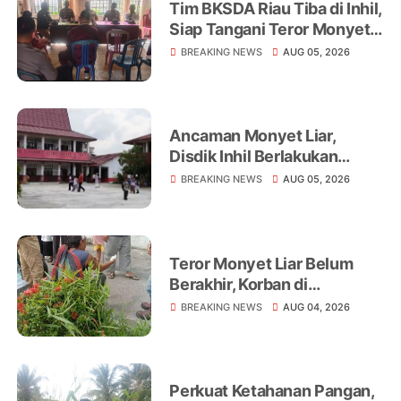
Tim BKSDA Riau Tiba di Inhil,
Siap Tangani Teror Monyet
Liar yang Telah Melukai 18
BREAKING NEWS
AUG 05, 2026
Warga
Ancaman Monyet Liar,
Disdik Inhil Berlakukan
Belajar dari Rumah di
BREAKING NEWS
AUG 05, 2026
Sejumlah Sekolah
Tembilahan
Teror Monyet Liar Belum
Berakhir, Korban di
Tembilahan Terus
BREAKING NEWS
AUG 04, 2026
Bertambah
Perkuat Ketahanan Pangan,