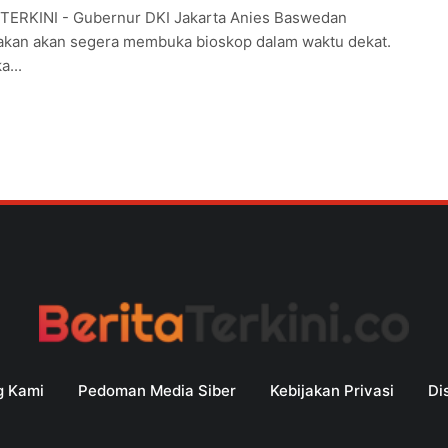
TERKINI - Gubernur DKI Jakarta Anies Baswedan
kan akan segera membuka bioskop dalam waktu dekat.
...
g Kami
Pedoman Media Siber
Kebijakan Privasi
Di