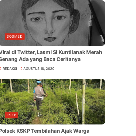
SOSMED
Viral di Twitter, Lasmi Si Kuntilanak Merah
Senang Ada yang Baca Ceritanya
REDAKSI
AGUSTUS 18, 2020
KSKP
Polsek KSKP Tembilahan Ajak Warga