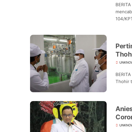
BERITA 
mencabu
104/KPT
Pert
Thohi
UNKNO
BERITA 
Thohir 
Anies
Coron
UNKNO