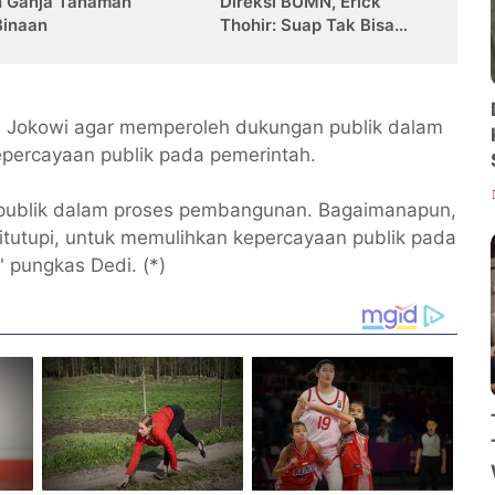
n Ganja Tanaman
Direksi BUMN, Erick
Binaan
Thohir: Suap Tak Bisa
Ditoleransi
den Jokowi agar memperoleh dukungan publik dalam
percayaan publik pada pemerintah.
 publik dalam proses pembangunan. Bagaimanapun,
itutupi, untuk memulihkan kepercayaan publik pada
 pungkas Dedi. (*)