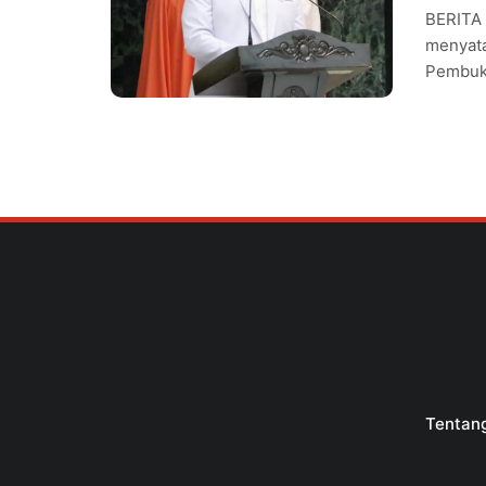
BERITA 
menyata
Pembuka
Tentan