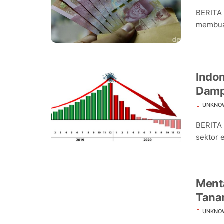
BERITA 
membuat
Indon
Damp
UNKNO
BERITA 
sektor 
Ment
Tana
UNKNO