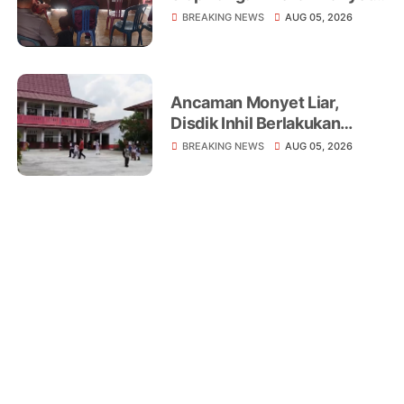
Liar yang Telah Melukai 18
BREAKING NEWS
AUG 05, 2026
Warga
Ancaman Monyet Liar,
Disdik Inhil Berlakukan
Belajar dari Rumah di
BREAKING NEWS
AUG 05, 2026
Sejumlah Sekolah
Tembilahan