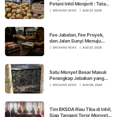
Petani Inhil Menjerit : Tata
Niaga, Monopoli hingga
BREAKING NEWS
AUG 07, 2026
Lemahnya Regulasi Jadi
Sorotan
Fee Jabatan, Fee Proyek,
dan Jalan Sunyi Menuju
Operasi Tangkap Tangan
BREAKING NEWS
AUG 07, 2026
Satu Monyet Besar Masuk
Perangkap Jebakan yang
Dipasang di Belakang
BREAKING NEWS
AUG 06, 2026
Rumah Warga Tampomas
Tim BKSDA Riau Tiba di Inhil,
Siap Tangani Teror Monyet