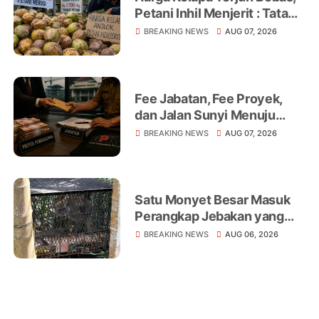
Petani Inhil Menjerit : Tata
Niaga, Monopoli hingga
BREAKING NEWS
AUG 07, 2026
Lemahnya Regulasi Jadi
Sorotan
Fee Jabatan, Fee Proyek,
dan Jalan Sunyi Menuju
Operasi Tangkap Tangan
BREAKING NEWS
AUG 07, 2026
Satu Monyet Besar Masuk
Perangkap Jebakan yang
Dipasang di Belakang
BREAKING NEWS
AUG 06, 2026
Rumah Warga Tampomas