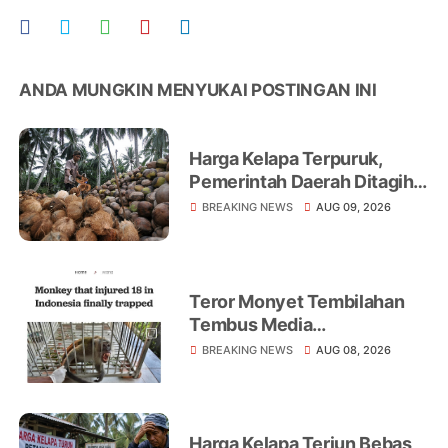
ANDA MUNGKIN MENYUKAI POSTINGAN INI
Harga Kelapa Terpuruk,
Pemerintah Daerah Ditagih
Realisasikan Program
BREAKING NEWS
AUG 09, 2026
Peningkatan Ekonomi Petani
Teror Monyet Tembilahan
Tembus Media
Internasional, AFP Soroti 18
BREAKING NEWS
AUG 08, 2026
Warga Jadi Korban
Harga Kelapa Terjun Bebas,