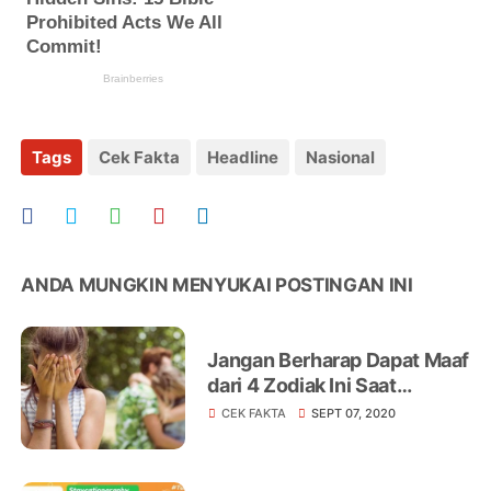
Tags
Cek Fakta
Headline
Nasional
ANDA MUNGKIN MENYUKAI POSTINGAN INI
Jangan Berharap Dapat Maaf
dari 4 Zodiak Ini Saat
Ketahuan Selingkuh
CEK FAKTA
SEPT 07, 2020