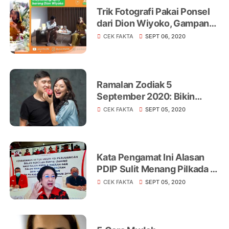
Trik Fotografi Pakai Ponsel
dari Dion Wiyoko, Gampang
Dicoba!
CEK FAKTA
SEPT 06, 2020
Ramalan Zodiak 5
September 2020: Bikin
Syok, Capricorn Mendadak
CEK FAKTA
SEPT 05, 2020
Berubah
Kata Pengamat Ini Alasan
PDIP Sulit Menang Pilkada di
Sumatera Barat
CEK FAKTA
SEPT 05, 2020