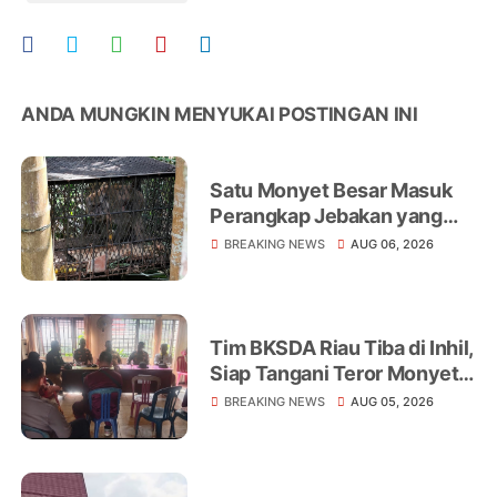
ANDA MUNGKIN MENYUKAI POSTINGAN INI
Satu Monyet Besar Masuk
Perangkap Jebakan yang
Dipasang di Belakang
BREAKING NEWS
AUG 06, 2026
Rumah Warga Tampomas
Tim BKSDA Riau Tiba di Inhil,
Siap Tangani Teror Monyet
Liar yang Telah Melukai 18
BREAKING NEWS
AUG 05, 2026
Warga