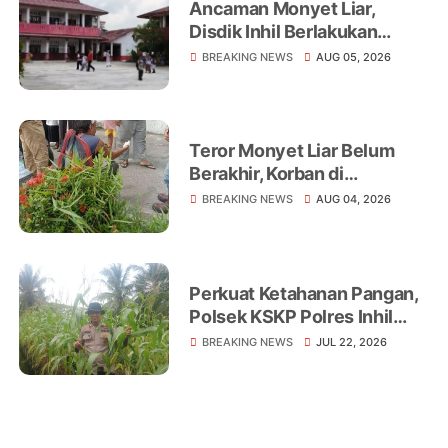
Ancaman Monyet Liar,
Disdik Inhil Berlakukan
Belajar dari Rumah di
BREAKING NEWS
AUG 05, 2026
Sejumlah Sekolah
Tembilahan
Teror Monyet Liar Belum
Berakhir, Korban di
Tembilahan Terus
BREAKING NEWS
AUG 04, 2026
Bertambah
Perkuat Ketahanan Pangan,
Polsek KSKP Polres Inhil
Turun Langsung Dampingi
BREAKING NEWS
JUL 22, 2026
Petani Jagung Pekan Arba