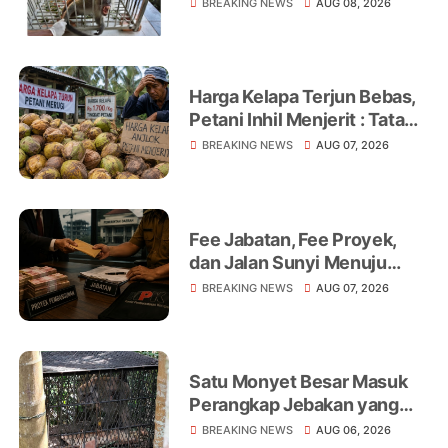
Internasional, AFP Soroti 18
BREAKING NEWS
AUG 08, 2026
Warga Jadi Korban
Harga Kelapa Terjun Bebas,
Petani Inhil Menjerit : Tata
Niaga, Monopoli hingga
BREAKING NEWS
AUG 07, 2026
Lemahnya Regulasi Jadi
Sorotan
Fee Jabatan, Fee Proyek,
dan Jalan Sunyi Menuju
Operasi Tangkap Tangan
BREAKING NEWS
AUG 07, 2026
Satu Monyet Besar Masuk
Perangkap Jebakan yang
Dipasang di Belakang
BREAKING NEWS
AUG 06, 2026