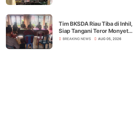
Rumah Warga Tampomas
Tim BKSDA Riau Tiba di Inhil,
Siap Tangani Teror Monyet
Liar yang Telah Melukai 18
BREAKING NEWS
AUG 05, 2026
Warga