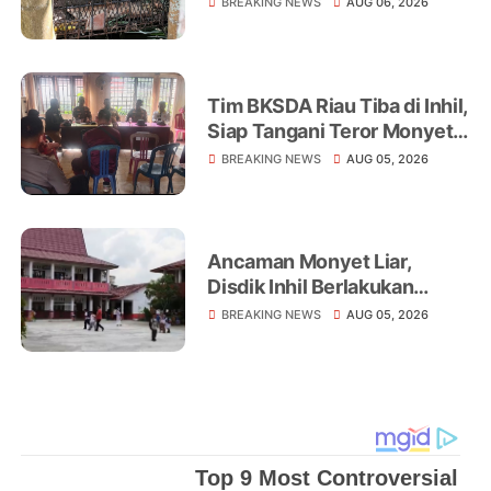
BREAKING NEWS
AUG 06, 2026
Rumah Warga Tampomas
Tim BKSDA Riau Tiba di Inhil,
Siap Tangani Teror Monyet
Liar yang Telah Melukai 18
BREAKING NEWS
AUG 05, 2026
Warga
Ancaman Monyet Liar,
Disdik Inhil Berlakukan
Belajar dari Rumah di
BREAKING NEWS
AUG 05, 2026
Sejumlah Sekolah
Tembilahan