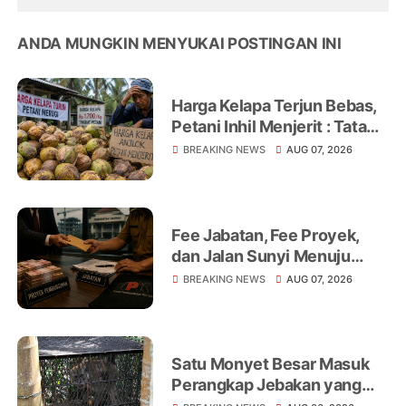
ANDA MUNGKIN MENYUKAI POSTINGAN INI
Harga Kelapa Terjun Bebas,
Petani Inhil Menjerit : Tata
Niaga, Monopoli hingga
BREAKING NEWS
AUG 07, 2026
Lemahnya Regulasi Jadi
Sorotan
Fee Jabatan, Fee Proyek,
dan Jalan Sunyi Menuju
Operasi Tangkap Tangan
BREAKING NEWS
AUG 07, 2026
Satu Monyet Besar Masuk
Perangkap Jebakan yang
Dipasang di Belakang