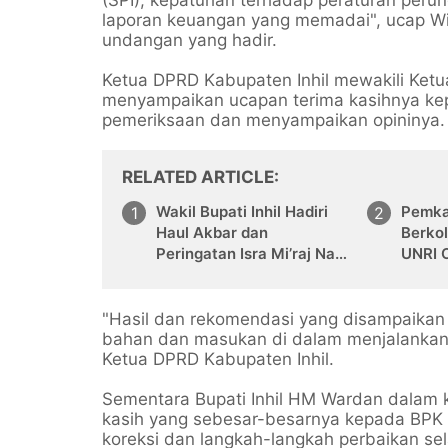
laporan keuangan yang memadai", ucap W
undangan yang hadir.
Ketua DPRD Kabupaten Inhil mewakili Ket
menyampaikan ucapan terima kasihnya kep
pemeriksaan dan menyampaikan opininya
RELATED ARTICLE
Wakil Bupati Inhil Hadiri
Pemkab
Haul Akbar dan
Berko
Peringatan Isra Mi’raj Nabi
UNRI 
Muhammad SAW di Sungai
Desa m
Empat
"Hasil dan rekomendasi yang disampaikan 
bahan dan masukan di dalam menjalankan
Ketua DPRD Kabupaten Inhil.
Sementara Bupati Inhil HM Wardan dalam
kasih yang sebesar-besarnya kepada BPK P
koreksi dan langkah-langkah perbaikan s