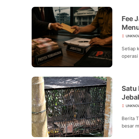
Fee J
Menu
UNKNO
Setiap 
operasi
Satu
Jeba
Warg
UNKNO
Berita 
besar m