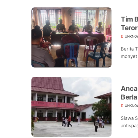
Tim B
Teror
Warg
UNKNO
Berita 
monyet 
Ancam
Berla
Seko
UNKNO
Siswa S
antispas