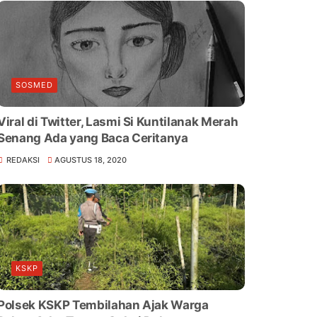
SOSMED
Viral di Twitter, Lasmi Si Kuntilanak Merah
Senang Ada yang Baca Ceritanya
REDAKSI
AGUSTUS 18, 2020
KSKP
Polsek KSKP Tembilahan Ajak Warga