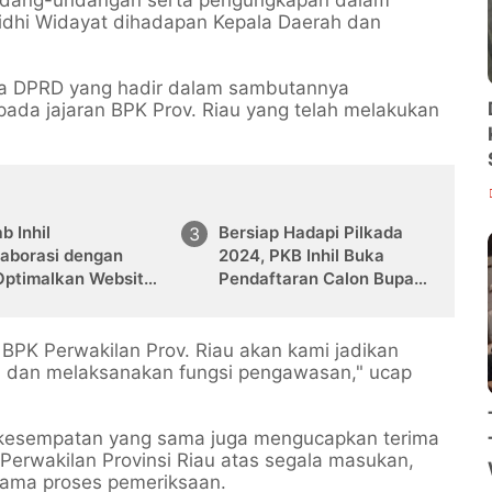
idhi Widayat dihadapan Kepala Daerah dan
ua DPRD yang hadir dalam sambutannya
ada jajaran BPK Prov. Riau yang telah melakukan
.
 Inhil
Bersiap Hadapi Pilkada
laborasi dengan
2024, PKB Inhil Buka
Optimalkan Website
Pendaftaran Calon Bupati
elalui Kukerta
dan Wakil Bupati
BPK Perwakilan Prov. Riau akan kami jadikan
 dan melaksanakan fungsi pengawasan," ucap
 kesempatan yang sama juga mengucapkan terima
erwakilan Provinsi Riau atas segala masukan,
elama proses pemeriksaan.