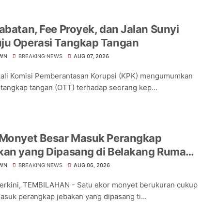
abatan, Fee Proyek, dan Jalan Sunyi
ju Operasi Tangkap Tangan
WN
BREAKING NEWS
AUG 07, 2026
kali Komisi Pemberantasan Korupsi (KPK) mengumumkan
 tangkap tangan (OTT) terhadap seorang kep...
 Monyet Besar Masuk Perangkap
kan yang Dipasang di Belakang Rumah
a Tampomas
WN
BREAKING NEWS
AUG 06, 2026
Terkini, TEMBILAHAN - Satu ekor monyet berukuran cukup
asuk perangkap jebakan yang dipasang ti...