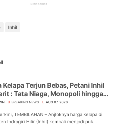
e
Inhil
NI
 Kelapa Terjun Bebas, Petani Inhil
rit : Tata Niaga, Monopoli hingga
hnya Regulasi Jadi Sorotan
WN
BREAKING NEWS
AUG 07, 2026
Terkini, TEMBILAHAN – Anjloknya harga kelapa di
n Indragiri Hilir (Inhil) kembali menjadi puk...