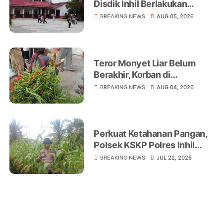
Disdik Inhil Berlakukan
Belajar dari Rumah di
BREAKING NEWS
AUG 05, 2026
Sejumlah Sekolah
Tembilahan
Teror Monyet Liar Belum
Berakhir, Korban di
Tembilahan Terus
BREAKING NEWS
AUG 04, 2026
Bertambah
Perkuat Ketahanan Pangan,
Polsek KSKP Polres Inhil
Turun Langsung Dampingi
BREAKING NEWS
JUL 22, 2026
Petani Jagung Pekan Arba