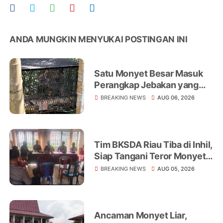
ANDA MUNGKIN MENYUKAI POSTINGAN INI
Satu Monyet Besar Masuk
Perangkap Jebakan yang
Dipasang di Belakang
BREAKING NEWS
AUG 06, 2026
Rumah Warga Tampomas
Tim BKSDA Riau Tiba di Inhil,
Siap Tangani Teror Monyet
Liar yang Telah Melukai 18
BREAKING NEWS
AUG 05, 2026
Warga
Ancaman Monyet Liar,