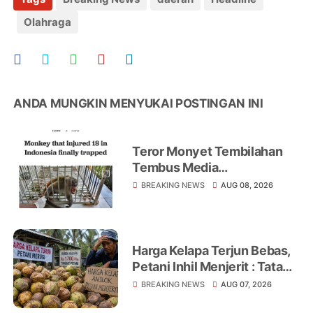
Olahraga
ANDA MUNGKIN MENYUKAI POSTINGAN INI
Teror Monyet Tembilahan
Tembus Media
Internasional, AFP Soroti 18
BREAKING NEWS
AUG 08, 2026
Warga Jadi Korban
Harga Kelapa Terjun Bebas,
Petani Inhil Menjerit : Tata
Niaga, Monopoli hingga
BREAKING NEWS
AUG 07, 2026
Lemahnya Regulasi Jadi