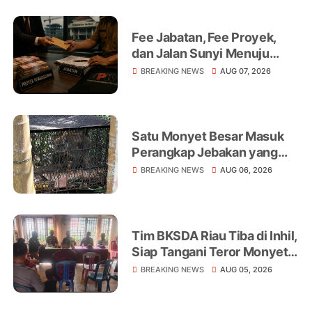
Sorotan
Fee Jabatan, Fee Proyek,
dan Jalan Sunyi Menuju
Operasi Tangkap Tangan
BREAKING NEWS
AUG 07, 2026
Satu Monyet Besar Masuk
Perangkap Jebakan yang
Dipasang di Belakang
BREAKING NEWS
AUG 06, 2026
Rumah Warga Tampomas
Tim BKSDA Riau Tiba di Inhil,
Siap Tangani Teror Monyet
Liar yang Telah Melukai 18
BREAKING NEWS
AUG 05, 2026
Warga