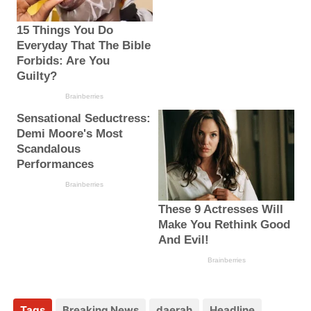
Tags
Breaking News
daerah
Headline