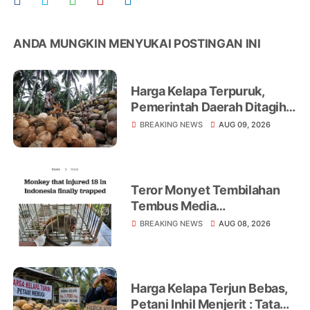
ANDA MUNGKIN MENYUKAI POSTINGAN INI
Harga Kelapa Terpuruk,
Pemerintah Daerah Ditagih
Realisasikan Program
BREAKING NEWS
AUG 09, 2026
Peningkatan Ekonomi Petani
Teror Monyet Tembilahan
Tembus Media
Internasional, AFP Soroti 18
BREAKING NEWS
AUG 08, 2026
Warga Jadi Korban
Harga Kelapa Terjun Bebas,
Petani Inhil Menjerit : Tata