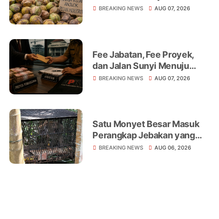
Niaga, Monopoli hingga
BREAKING NEWS
AUG 07, 2026
Lemahnya Regulasi Jadi
Sorotan
Fee Jabatan, Fee Proyek,
dan Jalan Sunyi Menuju
Operasi Tangkap Tangan
BREAKING NEWS
AUG 07, 2026
Satu Monyet Besar Masuk
Perangkap Jebakan yang
Dipasang di Belakang
BREAKING NEWS
AUG 06, 2026
Rumah Warga Tampomas