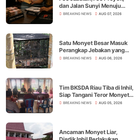
dan Jalan Sunyi Menuju
Operasi Tangkap Tangan
BREAKING NEWS
AUG 07, 2026
Satu Monyet Besar Masuk
Perangkap Jebakan yang
Dipasang di Belakang
BREAKING NEWS
AUG 06, 2026
Rumah Warga Tampomas
Tim BKSDA Riau Tiba di Inhil,
Siap Tangani Teror Monyet
Liar yang Telah Melukai 18
BREAKING NEWS
AUG 05, 2026
Warga
Ancaman Monyet Liar,
Disdik Inhil Berlakukan