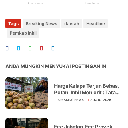
Tags
Breaking News
daerah
Headline
Pemkab Inhil
ANDA MUNGKIN MENYUKAI POSTINGAN INI
Harga Kelapa Terjun Bebas,
Petani Inhil Menjerit : Tata
Niaga, Monopoli hingga
BREAKING NEWS
AUG 07, 2026
Lemahnya Regulasi Jadi
Sorotan
Fee Jabatan, Fee Proyek,