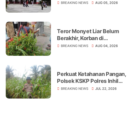
Belajar dari Rumah di
BREAKING NEWS
AUG 05, 2026
Sejumlah Sekolah
Tembilahan
Teror Monyet Liar Belum
Berakhir, Korban di
Tembilahan Terus
BREAKING NEWS
AUG 04, 2026
Bertambah
Perkuat Ketahanan Pangan,
Polsek KSKP Polres Inhil
Turun Langsung Dampingi
BREAKING NEWS
JUL 22, 2026
Petani Jagung Pekan Arba