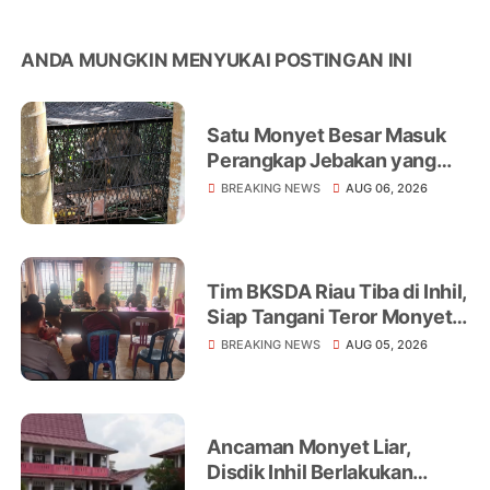
ANDA MUNGKIN MENYUKAI POSTINGAN INI
Satu Monyet Besar Masuk
Perangkap Jebakan yang
Dipasang di Belakang
BREAKING NEWS
AUG 06, 2026
Rumah Warga Tampomas
Tim BKSDA Riau Tiba di Inhil,
Siap Tangani Teror Monyet
Liar yang Telah Melukai 18
BREAKING NEWS
AUG 05, 2026
Warga
Ancaman Monyet Liar,
Disdik Inhil Berlakukan