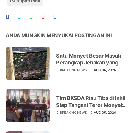
PJ Bupati Inhil
ANDA MUNGKIN MENYUKAI POSTINGAN INI
Satu Monyet Besar Masuk
Perangkap Jebakan yang
Dipasang di Belakang
BREAKING NEWS
AUG 06, 2026
Rumah Warga Tampomas
Tim BKSDA Riau Tiba di Inhil,
Siap Tangani Teror Monyet
Liar yang Telah Melukai 18
BREAKING NEWS
AUG 05, 2026
Warga