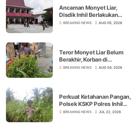
Ancaman Monyet Liar,
Disdik Inhil Berlakukan
Belajar dari Rumah di
BREAKING NEWS
AUG 05, 2026
Sejumlah Sekolah
Tembilahan
Teror Monyet Liar Belum
Berakhir, Korban di
Tembilahan Terus
BREAKING NEWS
AUG 04, 2026
Bertambah
Perkuat Ketahanan Pangan,
Polsek KSKP Polres Inhil
Turun Langsung Dampingi
BREAKING NEWS
JUL 22, 2026
Petani Jagung Pekan Arba