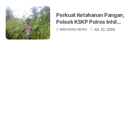
Perkuat Ketahanan Pangan,
Polsek KSKP Polres Inhil
Turun Langsung Dampingi
BREAKING NEWS
JUL 22, 2026
Petani Jagung Pekan Arba