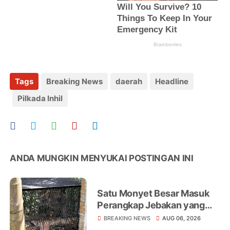
Tags
Breaking News
daerah
Headline
Pilkada Inhil
ANDA MUNGKIN MENYUKAI POSTINGAN INI
Satu Monyet Besar Masuk
Perangkap Jebakan yang
Dipasang di Belakang
BREAKING NEWS
AUG 06, 2026
Rumah Warga Tampomas