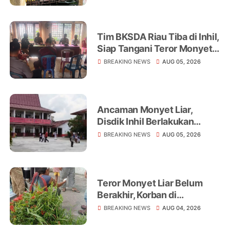
Tim BKSDA Riau Tiba di Inhil,
Siap Tangani Teror Monyet
Liar yang Telah Melukai 18
BREAKING NEWS
AUG 05, 2026
Warga
Ancaman Monyet Liar,
Disdik Inhil Berlakukan
Belajar dari Rumah di
BREAKING NEWS
AUG 05, 2026
Sejumlah Sekolah
Tembilahan
Teror Monyet Liar Belum
Berakhir, Korban di
Tembilahan Terus
BREAKING NEWS
AUG 04, 2026
Bertambah