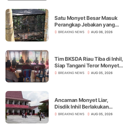
Satu Monyet Besar Masuk
Perangkap Jebakan yang
Dipasang di Belakang
BREAKING NEWS
AUG 06, 2026
Rumah Warga Tampomas
Tim BKSDA Riau Tiba di Inhil,
Siap Tangani Teror Monyet
Liar yang Telah Melukai 18
BREAKING NEWS
AUG 05, 2026
Warga
Ancaman Monyet Liar,
Disdik Inhil Berlakukan
Belajar dari Rumah di
BREAKING NEWS
AUG 05, 2026
Sejumlah Sekolah
Tembilahan