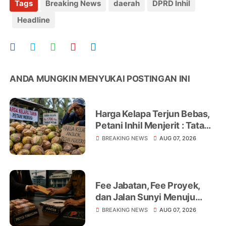
Tags
Breaking News
daerah
DPRD Inhil
Headline
ANDA MUNGKIN MENYUKAI POSTINGAN INI
Harga Kelapa Terjun Bebas,
Petani Inhil Menjerit : Tata
Niaga, Monopoli hingga
BREAKING NEWS
AUG 07, 2026
Lemahnya Regulasi Jadi
Sorotan
Fee Jabatan, Fee Proyek,
dan Jalan Sunyi Menuju
Operasi Tangkap Tangan
BREAKING NEWS
AUG 07, 2026