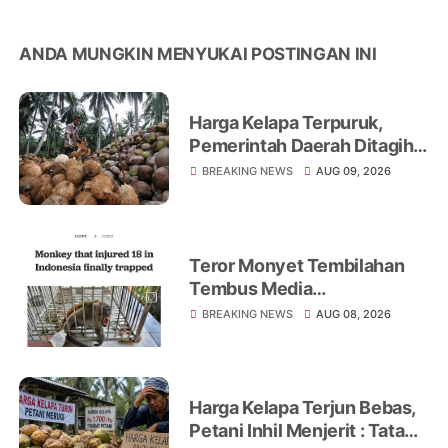
ANDA MUNGKIN MENYUKAI POSTINGAN INI
Harga Kelapa Terpuruk,
Pemerintah Daerah Ditagih
Realisasikan Program
BREAKING NEWS
AUG 09, 2026
Peningkatan Ekonomi Petani
Teror Monyet Tembilahan
Tembus Media
Internasional, AFP Soroti 18
BREAKING NEWS
AUG 08, 2026
Warga Jadi Korban
Harga Kelapa Terjun Bebas,
Petani Inhil Menjerit : Tata