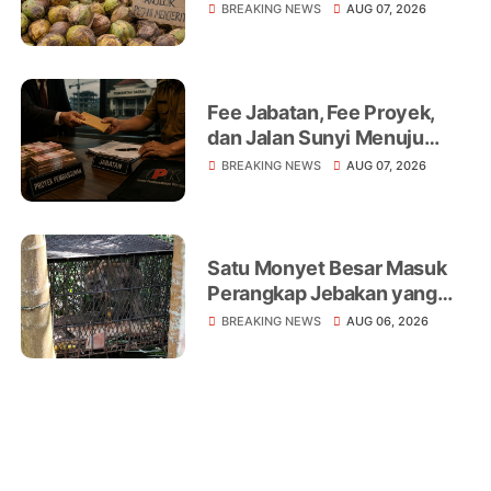
Niaga, Monopoli hingga
BREAKING NEWS
AUG 07, 2026
Lemahnya Regulasi Jadi
Sorotan
Fee Jabatan, Fee Proyek,
dan Jalan Sunyi Menuju
Operasi Tangkap Tangan
BREAKING NEWS
AUG 07, 2026
Satu Monyet Besar Masuk
Perangkap Jebakan yang
Dipasang di Belakang
BREAKING NEWS
AUG 06, 2026
Rumah Warga Tampomas