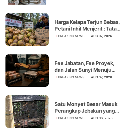
Warga Jadi Korban
Harga Kelapa Terjun Bebas,
Petani Inhil Menjerit : Tata
Niaga, Monopoli hingga
BREAKING NEWS
AUG 07, 2026
Lemahnya Regulasi Jadi
Sorotan
Fee Jabatan, Fee Proyek,
dan Jalan Sunyi Menuju
Operasi Tangkap Tangan
BREAKING NEWS
AUG 07, 2026
Satu Monyet Besar Masuk
Perangkap Jebakan yang
Dipasang di Belakang
BREAKING NEWS
AUG 06, 2026
Rumah Warga Tampomas