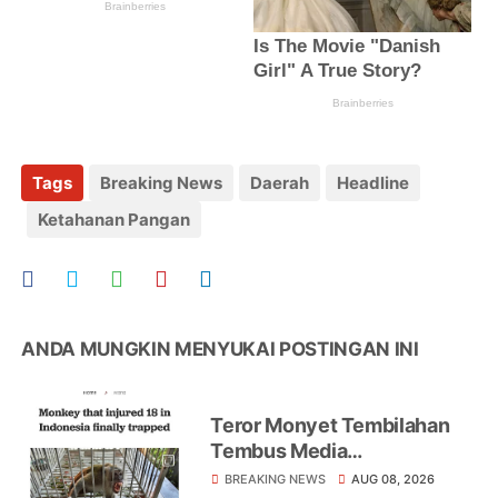
Tags
Breaking News
Daerah
Headline
Ketahanan Pangan
ANDA MUNGKIN MENYUKAI POSTINGAN INI
Teror Monyet Tembilahan
Tembus Media
Internasional, AFP Soroti 18
BREAKING NEWS
AUG 08, 2026