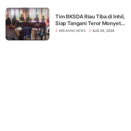
Tim BKSDA Riau Tiba di Inhil,
Siap Tangani Teror Monyet
Liar yang Telah Melukai 18
BREAKING NEWS
AUG 05, 2026
Warga