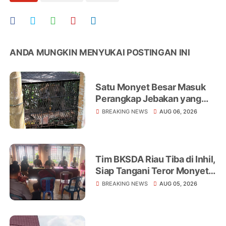
ANDA MUNGKIN MENYUKAI POSTINGAN INI
Satu Monyet Besar Masuk
Perangkap Jebakan yang
Dipasang di Belakang
BREAKING NEWS
AUG 06, 2026
Rumah Warga Tampomas
Tim BKSDA Riau Tiba di Inhil,
Siap Tangani Teror Monyet
Liar yang Telah Melukai 18
BREAKING NEWS
AUG 05, 2026
Warga