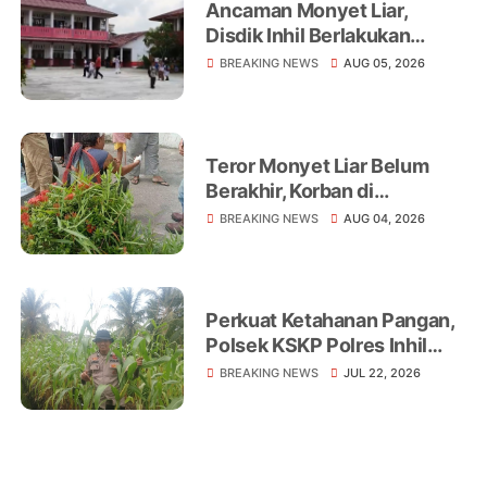
Ancaman Monyet Liar,
Disdik Inhil Berlakukan
Belajar dari Rumah di
BREAKING NEWS
AUG 05, 2026
Sejumlah Sekolah
Tembilahan
Teror Monyet Liar Belum
Berakhir, Korban di
Tembilahan Terus
BREAKING NEWS
AUG 04, 2026
Bertambah
Perkuat Ketahanan Pangan,
Polsek KSKP Polres Inhil
Turun Langsung Dampingi
BREAKING NEWS
JUL 22, 2026
Petani Jagung Pekan Arba