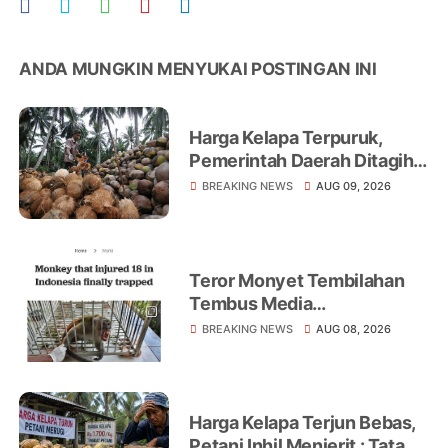
ANDA MUNGKIN MENYUKAI POSTINGAN INI
Harga Kelapa Terpuruk,
Pemerintah Daerah Ditagih
Realisasikan Program
BREAKING NEWS
AUG 09, 2026
Peningkatan Ekonomi Petani
Teror Monyet Tembilahan
Tembus Media
Internasional, AFP Soroti 18
BREAKING NEWS
AUG 08, 2026
Warga Jadi Korban
Harga Kelapa Terjun Bebas,
Petani Inhil Menjerit : Tata