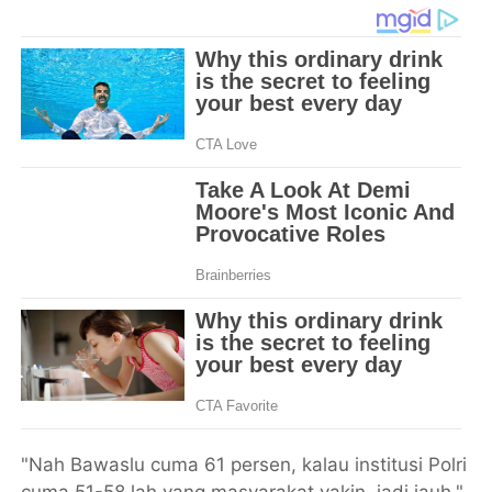
"Nah Bawaslu cuma 61 persen, kalau institusi Polri
cuma 51-58 lah yang masyarakat yakin, jadi jauh,"