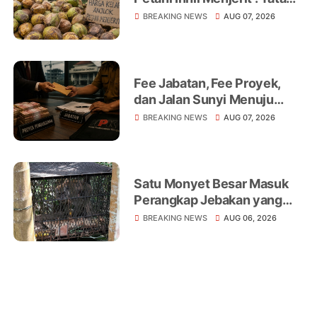
Niaga, Monopoli hingga
BREAKING NEWS
AUG 07, 2026
Lemahnya Regulasi Jadi
Sorotan
Fee Jabatan, Fee Proyek,
dan Jalan Sunyi Menuju
Operasi Tangkap Tangan
BREAKING NEWS
AUG 07, 2026
Satu Monyet Besar Masuk
Perangkap Jebakan yang
Dipasang di Belakang
BREAKING NEWS
AUG 06, 2026
Rumah Warga Tampomas