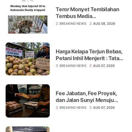
Teror Monyet Tembilahan
Tembus Media
Internasional, AFP Soroti 18
BREAKING NEWS
AUG 08, 2026
Warga Jadi Korban
Harga Kelapa Terjun Bebas,
Petani Inhil Menjerit : Tata
Niaga, Monopoli hingga
BREAKING NEWS
AUG 07, 2026
Lemahnya Regulasi Jadi
Sorotan
Fee Jabatan, Fee Proyek,
dan Jalan Sunyi Menuju
Operasi Tangkap Tangan
BREAKING NEWS
AUG 07, 2026