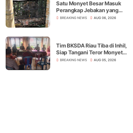
Satu Monyet Besar Masuk
Perangkap Jebakan yang
Dipasang di Belakang
BREAKING NEWS
AUG 06, 2026
Rumah Warga Tampomas
Tim BKSDA Riau Tiba di Inhil,
Siap Tangani Teror Monyet
Liar yang Telah Melukai 18
BREAKING NEWS
AUG 05, 2026
Warga