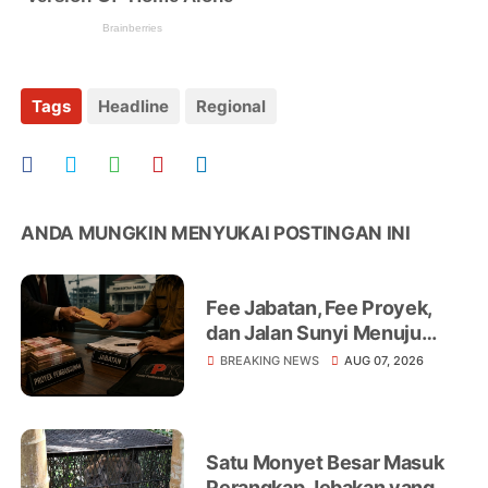
Tags
Headline
Regional
ANDA MUNGKIN MENYUKAI POSTINGAN INI
Fee Jabatan, Fee Proyek,
dan Jalan Sunyi Menuju
Operasi Tangkap Tangan
BREAKING NEWS
AUG 07, 2026
Satu Monyet Besar Masuk
Perangkap Jebakan yang