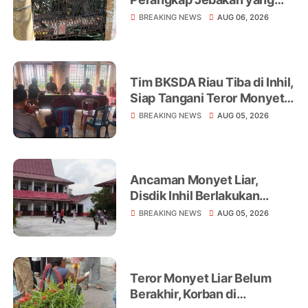
Dipasang di Belakang
BREAKING NEWS
AUG 06, 2026
Rumah Warga Tampomas
Tim BKSDA Riau Tiba di Inhil,
Siap Tangani Teror Monyet
Liar yang Telah Melukai 18
BREAKING NEWS
AUG 05, 2026
Warga
Ancaman Monyet Liar,
Disdik Inhil Berlakukan
Belajar dari Rumah di
BREAKING NEWS
AUG 05, 2026
Sejumlah Sekolah
Tembilahan
Teror Monyet Liar Belum
Berakhir, Korban di