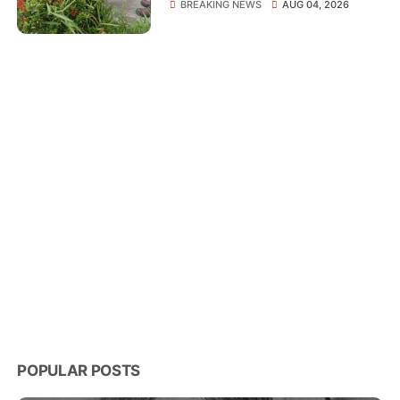
Tembilahan Terus
BREAKING NEWS
AUG 04, 2026
Bertambah
POPULAR POSTS