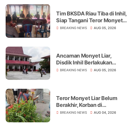
Tim BKSDA Riau Tiba di Inhil,
Siap Tangani Teror Monyet
Liar yang Telah Melukai 18
BREAKING NEWS
AUG 05, 2026
Warga
Ancaman Monyet Liar,
Disdik Inhil Berlakukan
Belajar dari Rumah di
BREAKING NEWS
AUG 05, 2026
Sejumlah Sekolah
Tembilahan
Teror Monyet Liar Belum
Berakhir, Korban di
Tembilahan Terus
BREAKING NEWS
AUG 04, 2026
Bertambah