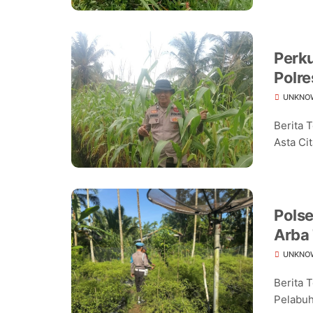
Perk
Polre
Jagu
UNKNO
Berita 
Asta Cit
Pols
Arba
Pang
UNKNO
Berita 
Pelabuh