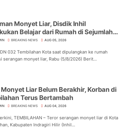
an Monyet Liar, Disdik Inhil
kukan Belajar dari Rumah di Sejumlah
lah Tembilahan
WN
BREAKING NEWS
AUG 05, 2026
DN 032 Tembilahan Kota saat dipulangkan ke rumah
i serangan monyet liar, Rabu (5/8/2026) Berit...
 Monyet Liar Belum Berakhir, Korban di
ilahan Terus Bertambah
WN
BREAKING NEWS
AUG 04, 2026
Terkini, TEMBILAHAN – Teror serangan monyet liar di Kota
an, Kabupaten Indragiri Hilir (Inhil...