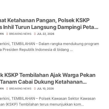
uat Ketahanan Pangan, Polsek KSKP
s Inhil Turun Langsung Dampingi Petani
ng Pekan Arba
WN
BREAKING NEWS
JUL 22, 2026
Terkini, TEMBILAHAN - Dalam rangka mendukung program
a Presiden Republik Indonesia di bidang ...
ek KSKP Tembilahan Ajak Warga Pekan
 Tanam Cabai Dukung Ketahanan
an
WN
BREAKING NEWS
JUL 10, 2026
Terkini, TEMBILAHAN – Polsek Kawasan Sektor Kawasan
an (KSKP) Tembilahan terus menunjukkan kom...