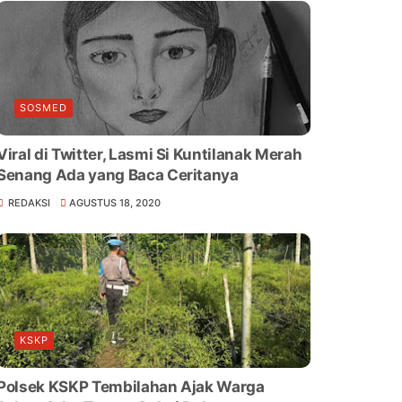
SOSMED
Viral di Twitter, Lasmi Si Kuntilanak Merah
Senang Ada yang Baca Ceritanya
REDAKSI
AGUSTUS 18, 2020
KSKP
Polsek KSKP Tembilahan Ajak Warga