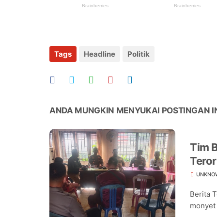
Tags
Headline
Politik
ANDA MUNGKIN MENYUKAI POSTINGAN I
Tim B
Teror
Warg
UNKNO
Berita 
monyet 