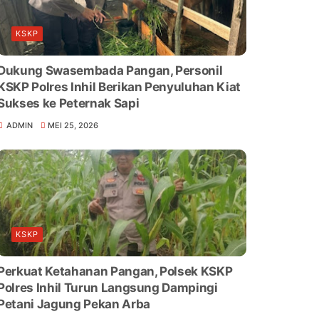
KSKP
Dukung Swasembada Pangan, Personil
KSKP Polres Inhil Berikan Penyuluhan Kiat
Sukses ke Peternak Sapi
ADMIN
MEI 25, 2026
KSKP
Perkuat Ketahanan Pangan, Polsek KSKP
Polres Inhil Turun Langsung Dampingi
Petani Jagung Pekan Arba