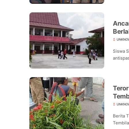
Ancam
Berla
Seko
UNKNO
Siswa S
antispas
Teror
Temb
UNKNO
Berita 
Tembilah