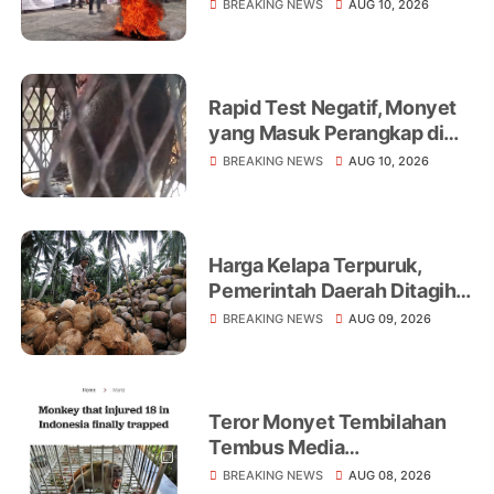
Mahasiswa dan Petani Demo
BREAKING NEWS
AUG 10, 2026
di Kantor Bupati Inhil
Rapid Test Negatif, Monyet
yang Masuk Perangkap di
Tembilahan Masih
BREAKING NEWS
AUG 10, 2026
Diobservasi 14 Hari
Harga Kelapa Terpuruk,
Pemerintah Daerah Ditagih
Realisasikan Program
BREAKING NEWS
AUG 09, 2026
Peningkatan Ekonomi Petani
Teror Monyet Tembilahan
Tembus Media
Internasional, AFP Soroti 18
BREAKING NEWS
AUG 08, 2026