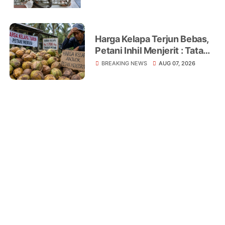
Warga Jadi Korban
Harga Kelapa Terjun Bebas,
Petani Inhil Menjerit : Tata
Niaga, Monopoli hingga
BREAKING NEWS
AUG 07, 2026
Lemahnya Regulasi Jadi
Sorotan