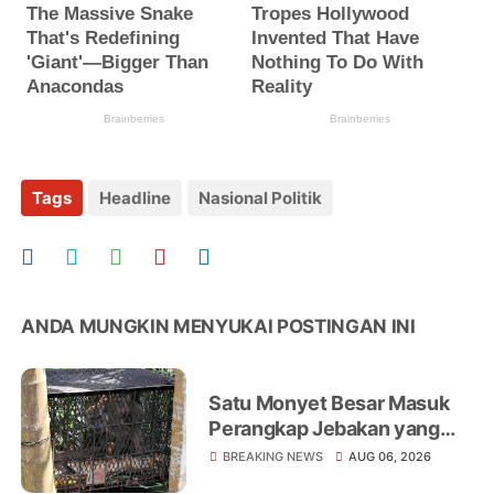
Tags
Headline
Nasional Politik
ANDA MUNGKIN MENYUKAI POSTINGAN INI
Satu Monyet Besar Masuk
Perangkap Jebakan yang
Dipasang di Belakang
BREAKING NEWS
AUG 06, 2026
Rumah Warga Tampomas