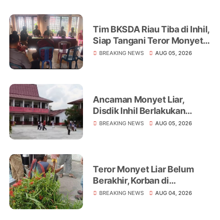
Tim BKSDA Riau Tiba di Inhil,
Siap Tangani Teror Monyet
Liar yang Telah Melukai 18
BREAKING NEWS
AUG 05, 2026
Warga
Ancaman Monyet Liar,
Disdik Inhil Berlakukan
Belajar dari Rumah di
BREAKING NEWS
AUG 05, 2026
Sejumlah Sekolah
Tembilahan
Teror Monyet Liar Belum
Berakhir, Korban di
Tembilahan Terus
BREAKING NEWS
AUG 04, 2026
Bertambah