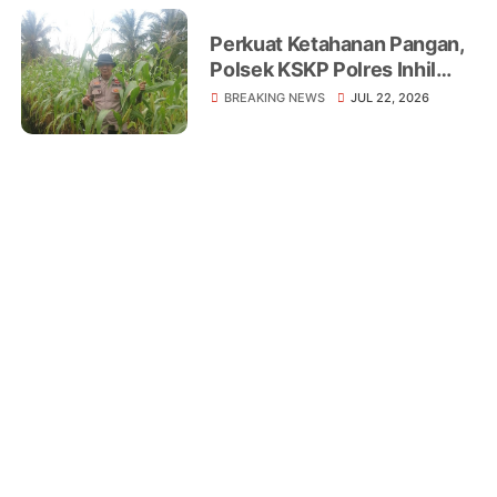
Perkuat Ketahanan Pangan,
Polsek KSKP Polres Inhil
Turun Langsung Dampingi
BREAKING NEWS
JUL 22, 2026
Petani Jagung Pekan Arba