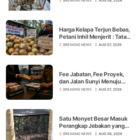
BREAKING NEWS
AUG 08, 2026
Warga Jadi Korban
Harga Kelapa Terjun Bebas,
Petani Inhil Menjerit : Tata
Niaga, Monopoli hingga
BREAKING NEWS
AUG 07, 2026
Lemahnya Regulasi Jadi
Sorotan
Fee Jabatan, Fee Proyek,
dan Jalan Sunyi Menuju
Operasi Tangkap Tangan
BREAKING NEWS
AUG 07, 2026
Satu Monyet Besar Masuk
Perangkap Jebakan yang
Dipasang di Belakang
BREAKING NEWS
AUG 06, 2026