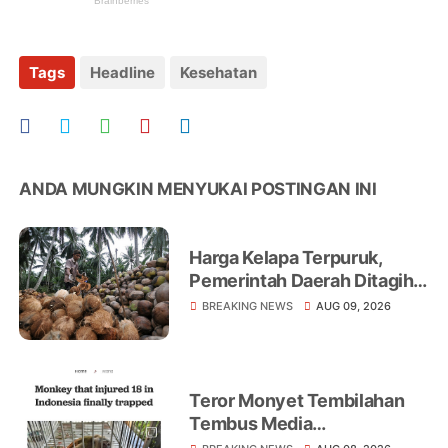
Tags
Headline
Kesehatan
ANDA MUNGKIN MENYUKAI POSTINGAN INI
Harga Kelapa Terpuruk,
Pemerintah Daerah Ditagih
Realisasikan Program
BREAKING NEWS
AUG 09, 2026
Peningkatan Ekonomi Petani
Teror Monyet Tembilahan
Tembus Media
Internasional, AFP Soroti 18