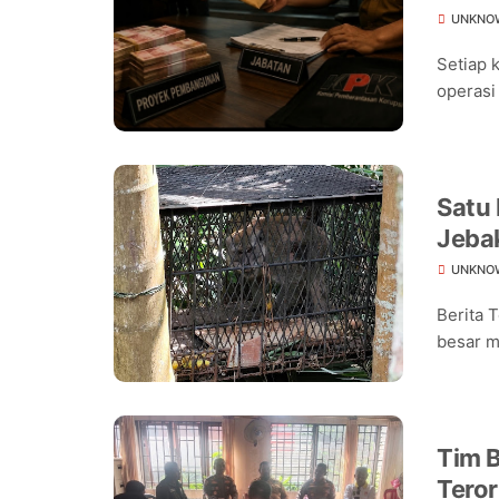
UNKNO
Setiap 
operasi
Satu
Jeba
Warg
UNKNO
Berita 
besar m
Tim B
Teror