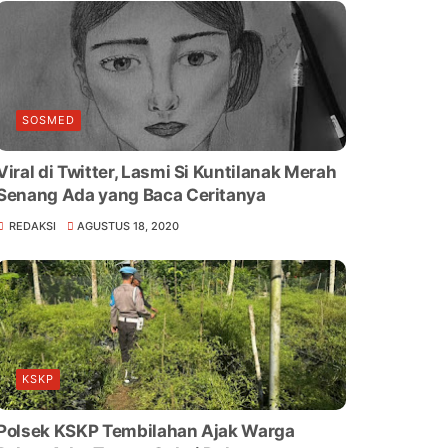
SOSMED
Viral di Twitter, Lasmi Si Kuntilanak Merah
Senang Ada yang Baca Ceritanya
REDAKSI
AGUSTUS 18, 2020
KSKP
Polsek KSKP Tembilahan Ajak Warga