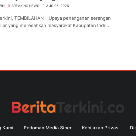
a
WN
BREAKING NEWS
AUG 05, 2026
Terkini, TEMBILAHAN – Upaya penanganan serangan
liar yang meresahkan masyarakat Kabupaten Indr...
g Kami
Pedoman Media Siber
Kebijakan Privasi
Di