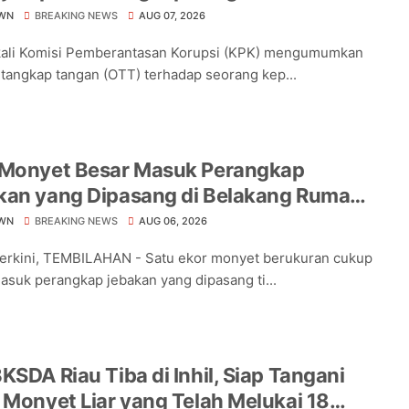
WN
BREAKING NEWS
AUG 07, 2026
kali Komisi Pemberantasan Korupsi (KPK) mengumumkan
 tangkap tangan (OTT) terhadap seorang kep...
 Monyet Besar Masuk Perangkap
kan yang Dipasang di Belakang Rumah
a Tampomas
WN
BREAKING NEWS
AUG 06, 2026
Terkini, TEMBILAHAN - Satu ekor monyet berukuran cukup
asuk perangkap jebakan yang dipasang ti...
KSDA Riau Tiba di Inhil, Siap Tangani
 Monyet Liar yang Telah Melukai 18