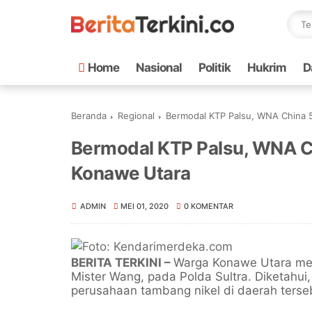
Home
Nasional
Politik
Hukrim
D
Beranda
Regional
Bermodal KTP Palsu, WNA China 5
Bermodal KTP Palsu, WNA Ch
Konawe Utara
ADMIN
MEI 01, 2020
0 KOMENTAR
BERITA TERKINI –
Warga Konawe Utara me
Mister Wang, pada Polda Sultra. Diketahu
perusahaan tambang nikel di daerah terse