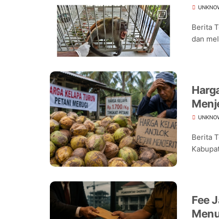
Korb
UNKNO
Berita 
dan mel
Harga
Menje
Lema
UNKNO
Berita 
Kabupate
Fee J
Menu