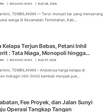
an
WN
BREAKING NEWS
AUG 08, 2026
Terkini, TEMBILAHAN — Teror monyet liar yang menyerang
ukai warga di Kecamatan Tembilahan, Kab...
 Kelapa Terjun Bebas, Petani Inhil
rit : Tata Niaga, Monopoli hingga
hnya Regulasi Jadi Sorotan
WN
BREAKING NEWS
AUG 07, 2026
Terkini, TEMBILAHAN – Anjloknya harga kelapa di
n Indragiri Hilir (Inhil) kembali menjadi puk...
abatan, Fee Proyek, dan Jalan Sunyi
ju Operasi Tangkap Tangan