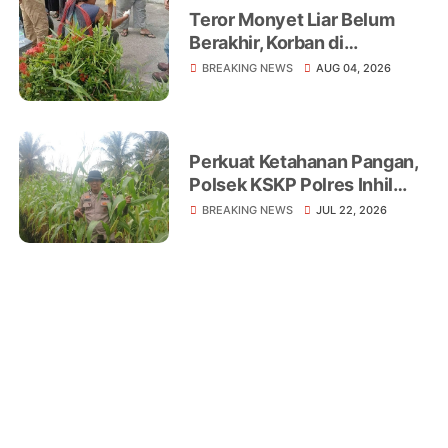
Teror Monyet Liar Belum
Berakhir, Korban di
Tembilahan Terus
BREAKING NEWS
AUG 04, 2026
Bertambah
Perkuat Ketahanan Pangan,
Polsek KSKP Polres Inhil
Turun Langsung Dampingi
BREAKING NEWS
JUL 22, 2026
Petani Jagung Pekan Arba