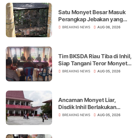
Satu Monyet Besar Masuk
Perangkap Jebakan yang
Dipasang di Belakang
BREAKING NEWS
AUG 06, 2026
Rumah Warga Tampomas
Tim BKSDA Riau Tiba di Inhil,
Siap Tangani Teror Monyet
Liar yang Telah Melukai 18
BREAKING NEWS
AUG 05, 2026
Warga
Ancaman Monyet Liar,
Disdik Inhil Berlakukan
Belajar dari Rumah di
BREAKING NEWS
AUG 05, 2026
Sejumlah Sekolah
Tembilahan